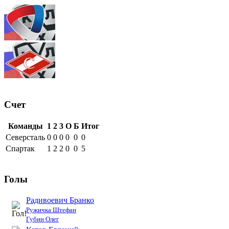
Счет
Команды
1
2
3
О
Б
Итог
Северсталь
0
0
0
0
0
0
Спартак
1
2
2
0
0
5
Голы
Радивоевич Бранко
Ружичка Штефан
Губин Олег