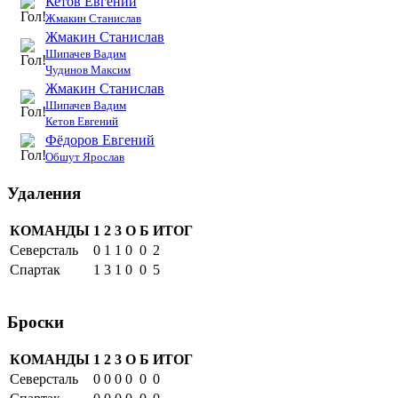
Кетов Евгений
Жмакин Станислав
Жмакин Станислав
Шипачев Вадим
Чудинов Максим
Жмакин Станислав
Шипачев Вадим
Кетов Евгений
Фёдоров Евгений
Обшут Ярослав
Удаления
КОМАНДЫ
1
2
3
О
Б
ИТОГ
Северсталь
0
1
1
0
0
2
Спартак
1
3
1
0
0
5
Броски
КОМАНДЫ
1
2
3
О
Б
ИТОГ
Северсталь
0
0
0
0
0
0