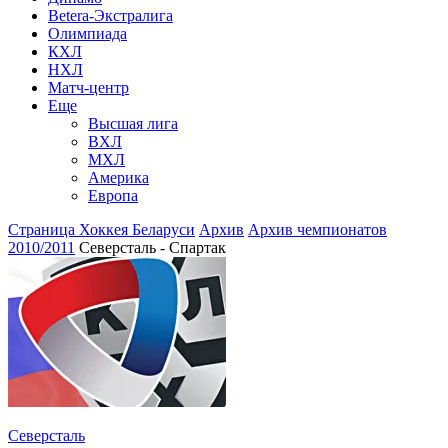
Betera-Экстралига
Олимпиада
КХЛ
НХЛ
Матч-центр
Еще
Высшая лига
ВХЛ
МХЛ
Америка
Европа
Страница Хоккея Беларуси
Архив
Архив чемпионатов
2010/2011
Северсталь - Спартак
Северсталь