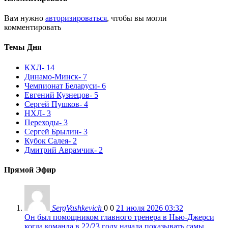
Вам нужно
авторизироваться
, чтобы вы могли
комментировать
Темы Дня
КХЛ
- 14
Динамо-Минск
- 7
Чемпионат Беларуси
- 6
Евгений Кузнецов
- 5
Сергей Пушков
- 4
НХЛ
- 3
Переходы
- 3
Сергей Брылин
- 3
Кубок Салея
- 2
Дмитрий Аврамчик
- 2
Прямой Эфир
SergVashkevich
0
0
21 июля 2026 03:32
Он был помощником главного тренера в Нью-Джерси
когда команда в 22/23 году начала показывать самы...