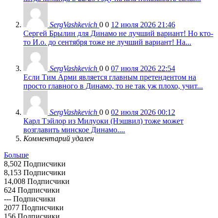
SergVashkevich
0
0
12 июля 2026 21:46
Сергей Брылин для Динамо не лучший вариант! Но кто-
то И.о. до сентября тоже не лучший вариант! На...
SergVashkevich
0
0
07 июля 2026 22:54
Если Тим Арми является главным претендентом на
просто главного в Динамо, то не так уж плохо, учит...
SergVashkevich
0
0
02 июля 2026 00:12
Карл Тэйлор из Милуоки (Нэшвил) тоже может
возглавить минское Динамо....
Комментарий удален
Больше
8,502
Подписчики
8,153
Подписчики
14,008
Подписчики
624
Подписчики
---
Подписчики
2077
Подписчики
156
Подписчики