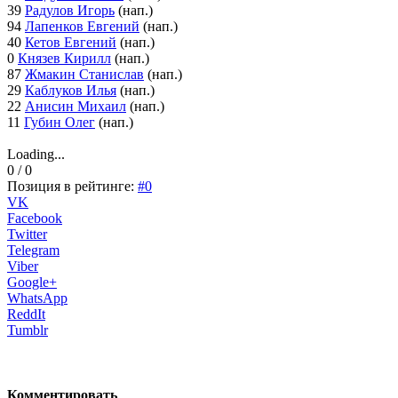
39
Радулов Игорь
(нап.)
94
Лапенков Евгений
(нап.)
40
Кетов Евгений
(нап.)
0
Князев Кирилл
(нап.)
87
Жмакин Станислав
(нап.)
29
Каблуков Илья
(нап.)
22
Анисин Михаил
(нап.)
11
Губин Олег
(нап.)
Loading...
0 / 0
Позиция в рейтинге:
#0
VK
Facebook
Twitter
Telegram
Viber
Google+
WhatsApp
ReddIt
Tumblr
Комментировать