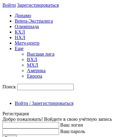
Войти
Зарегиcтрироваться
Динамо
Betera-Экстралига
Олимпиада
КХЛ
НХЛ
Матч-центр
Еще
Высшая лига
ВХЛ
МХЛ
Америка
Европа
Поиск
Войти / Зарегистрироваться
Регистрация
Добро пожаловать! Войдите в свою учётную запись
Ваш логин
Ваш пароль