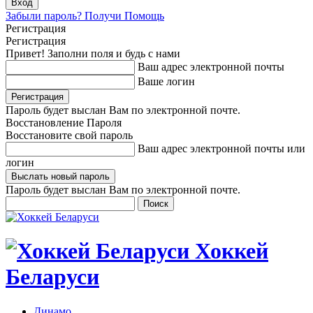
Забыли пароль? Получи Помощь
Регистрация
Регистрация
Привет! Заполни поля и будь с нами
Ваш адрес электронной почты
Ваше логин
Пароль будет выслан Вам по электронной почте.
Восстановление Пароля
Восстановите свой пароль
Ваш адрес электронной почты или
логин
Пароль будет выслан Вам по электронной почте.
Хоккей
Беларуси
Динамо