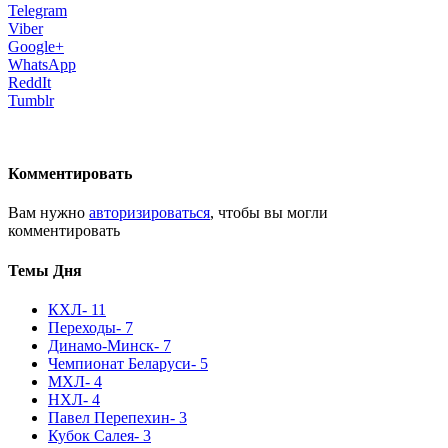
Telegram
Viber
Google+
WhatsApp
ReddIt
Tumblr
Комментировать
Вам нужно
авторизироваться
, чтобы вы могли
комментировать
Темы Дня
КХЛ
- 11
Переходы
- 7
Динамо-Минск
- 7
Чемпионат Беларуси
- 5
МХЛ
- 4
НХЛ
- 4
Павел Перепехин
- 3
Кубок Салея
- 3