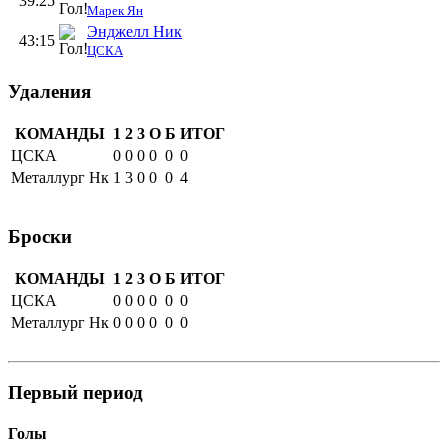
39:25
Марек Ян
Энджелл Ник
43:15
ЦСКА
Удаления
КОМАНДЫ
1
2
3
О
Б
ИТОГ
ЦСКА
0
0
0
0
0
0
Металлург Нк
1
3
0
0
0
4
Броски
КОМАНДЫ
1
2
3
О
Б
ИТОГ
ЦСКА
0
0
0
0
0
0
Металлург Нк
0
0
0
0
0
0
Первый период
Голы