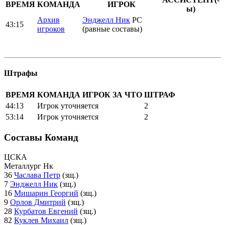
ВРЕМЯ
КОМАНДА
ИГРОК
ы)
Архив
Энджелл Ник
РС
43:15
игроков
(равные составы)
Штрафы
ВРЕМЯ
КОМАНДА
ИГРОК
ЗА ЧТО
ШТРАФ
44:13
Игрок уточняется
2
53:14
Игрок уточняется
2
Составы Команд
ЦСКА
Металлург Нк
36
Часлава Петр
(зщ.)
7
Энджелл Ник
(зщ.)
16
Мишарин Георгий
(зщ.)
9
Орлов Дмитрий
(зщ.)
28
Курбатов Евгений
(зщ.)
82
Куклев Михаил
(зщ.)