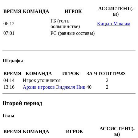
АССИСТЕНТ(-
ВРЕМЯ
КОМАНДА
ИГРОК
ы)
ГБ (гол в
06:12
Кицын Максим
большинстве)
07:01
РС (равные составы)
Штрафы
ВРЕМЯ
КОМАНДА
ИГРОК
ЗА ЧТО
ШТРАФ
04:14
Игрок уточняется
2
13:16
Архив игроков
Энджелл Ник
40
2
Второй период
Голы
АССИСТЕНТ(-
ВРЕМЯ
КОМАНДА
ИГРОК
ы)