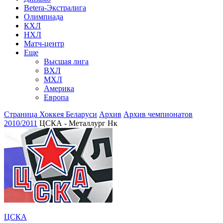
Betera-Экстралига
Олимпиада
КХЛ
НХЛ
Матч-центр
Еще
Высшая лига
ВХЛ
МХЛ
Америка
Европа
Страница Хоккея Беларуси
Архив
Архив чемпионатов
2010/2011
ЦСКА - Металлург Нк
ЦСКА