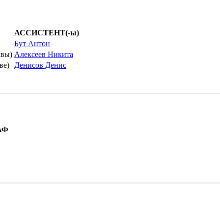
АССИСТЕНТ(-ы)
Бут Антон
авы)
Алексеев Никита
ве)
Денисов Денис
АФ