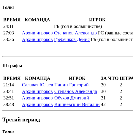
Голы
ВРЕМЯ
КОМАНДА
ИГРОК
24:11
ГБ (гол в большинстве)
27:03
Архив игроков
Степанов Александр
РС (равные сост
33:36
Архив игроков
Гребешков Денис
ГБ (гол в большинст
Штрафы
ВРЕМЯ
КОМАНДА
ИГРОК
ЗА ЧТО
ШТР
21:14
Салават Юлаев
Панин Григорий
30
2
23:41
Архив игроков
Степанов Александр
30
2
32:51
Архив игроков
Обухов Дмитрий
31
2
38:48
Архив игроков
Вишневский Виталий
42
2
Третий период
Голы