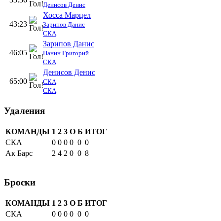
Денисов Денис
Хосса Марцел
43:23
Зарипов Данис
СКА
Зарипов Данис
46:05
Панин Григорий
СКА
Денисов Денис
65:00
СКА
СКА
Удаления
КОМАНДЫ
1
2
3
О
Б
ИТОГ
СКА
0
0
0
0
0
0
Ак Барс
2
4
2
0
0
8
Броски
КОМАНДЫ
1
2
3
О
Б
ИТОГ
СКА
0
0
0
0
0
0