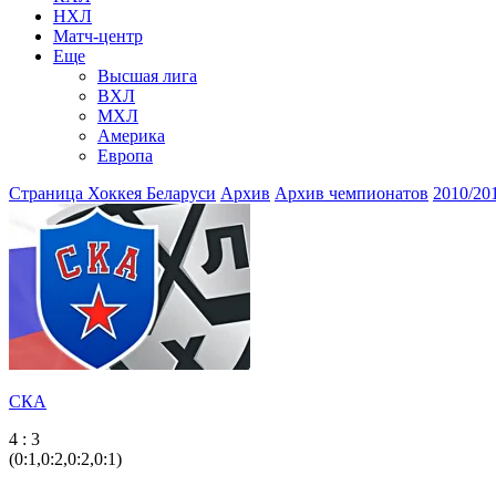
НХЛ
Матч-центр
Еще
Высшая лига
ВХЛ
МХЛ
Америка
Европа
Страница Хоккея Беларуси
Архив
Архив чемпионатов
2010/20
СКА
4 : 3
(0:1,0:2,0:2,0:1)