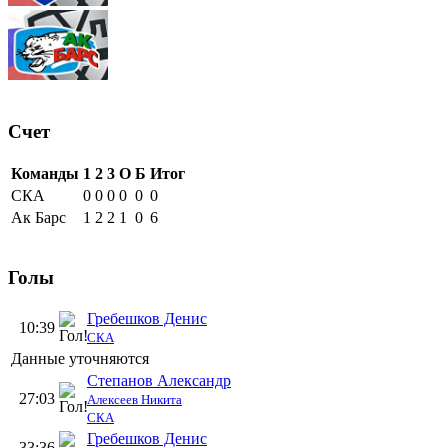
Счет
Команды
1
2
3
О
Б
Итог
СКА
0
0
0
0
0
0
Ак Барс
1
2
2
1
0
6
Голы
Гребешков Денис
10:39
СКА
Данные уточняются
Степанов Александр
27:03
Алексеев Никита
СКА
Гребешков Денис
33:36