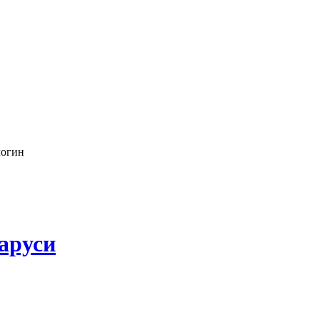
логин
аруси