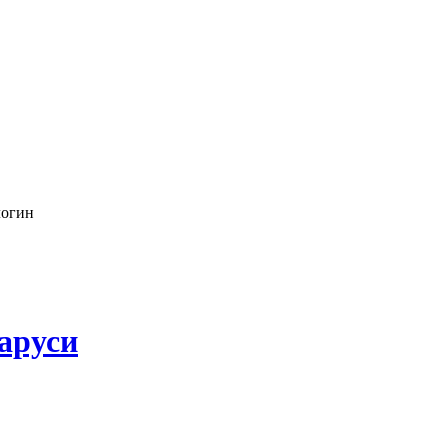
логин
аруси