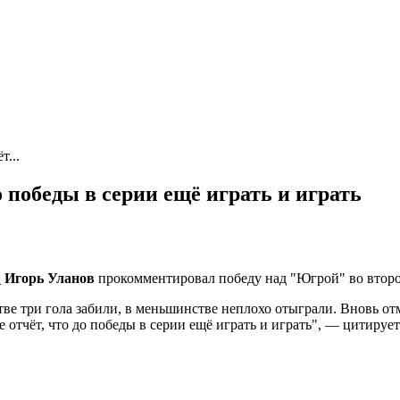
т...
о победы в серии ещё играть и играть
»
Игорь Уланов
прокомментировал победу над "Югрой" во втором
стве три гола забили, в меньшинстве неплохо отыграли. Вновь 
бе отчёт, что до победы в серии ещё играть и играть", — цитир