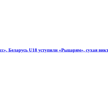
», Беларусь U18 уступили «Рыцарям», сухая викто