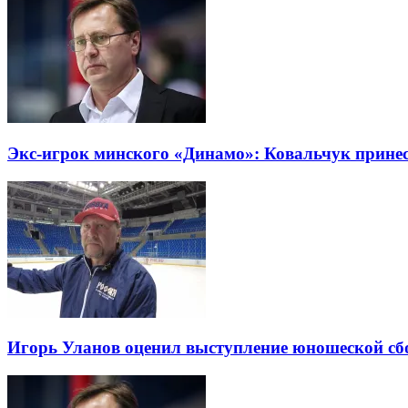
Экс-игрок минского «Динамо»: Ковальчук прине
Игорь Уланов оценил выступление юношеской сб