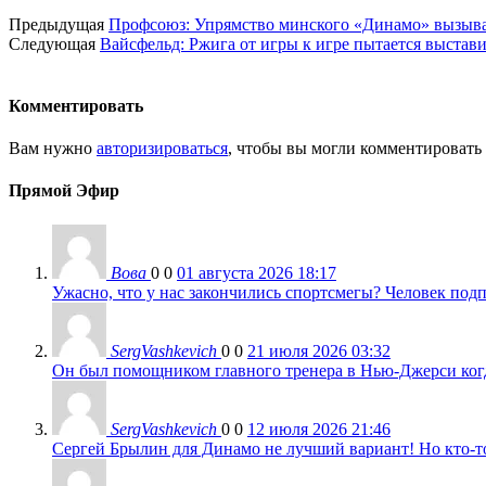
Предыдущая
Профсоюз: Упрямство минского «Динамо» вызывае
Следующая
Вайсфельд: Ржига от игры к игре пытается выстав
Комментировать
Вам нужно
авторизироваться
, чтобы вы могли комментировать
Прямой Эфир
Вова
0
0
01 августа 2026 18:17
Ужасно, что у нас закончились спортсмегы? Человек подп
SergVashkevich
0
0
21 июля 2026 03:32
Он был помощником главного тренера в Нью-Джерси когда
SergVashkevich
0
0
12 июля 2026 21:46
Сергей Брылин для Динамо не лучший вариант! Но кто-то 