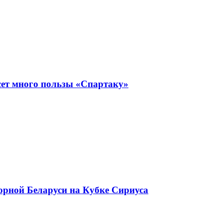
сет много пользы «Спартаку»
орной Беларуси на Кубке Сириуса