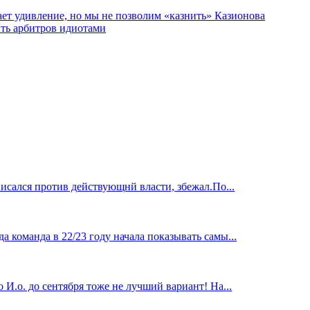
т удивление, но мы не позволим «казнить» Казионова
ить арбитров идиотами
исался против действующнй власти, збежал.По...
 команда в 22/23 году начала показывать самы...
И.о. до сентября тоже не лучший вариант! На...