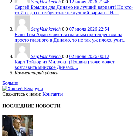
SergVashkevich
0
0
12 июля 2026 21:46
Сергей Брылин для Динамо не лучший вариант! Но кто-
то И.о. до сентября тоже не лучший вариант! На...
SergVashkevich
0
0
07 июля 2026 22:54
Если Тим Арми является главным претендентом на
просто главного в Динамо, то не так уж плохо, учит...
SergVashkevich
0
0
02 июля 2026 00:12
Карл Тэйлор из Милуоки (Нэшвил) тоже может
возглавить минское Динамо....
Комментарий удален
Больше
Свяжитесь с нами:
Контакты
ПОСЛЕДНИЕ НОВОСТИ