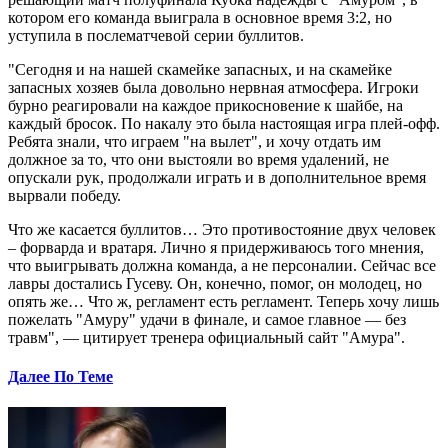
котором его команда выиграла в основное время 3:2, но
уступила в послематчевой серии буллитов.
"Сегодня и на нашей скамейке запасных, и на скамейке
запасных хозяев была довольно нервная атмосфера. Игроки
бурно реагировали на каждое прикосновение к шайбе, на
каждый бросок. По накалу это была настоящая игра плей-офф.
Ребята знали, что играем "на вылет", и хочу отдать им
должное за то, что они выстояли во время удалений, не
опускали рук, продолжали играть и в дополнительное время
вырвали победу.
Что же касается буллитов… Это противостояние двух человек
– форварда и вратаря. Лично я придерживаюсь того мнения,
что выигрывать должна команда, а не персоналии. Сейчас все
лавры достались Гусеву. Он, конечно, помог, он молодец, но
опять же… Что ж, регламент есть регламент. Теперь хочу лишь
пожелать "Амуру" удачи в финале, и самое главное — без
травм", — цитирует тренера официальный сайт "Амура".
Далее По Теме