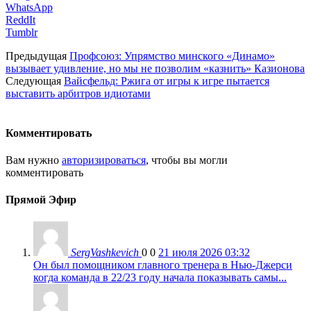
WhatsApp
ReddIt
Tumblr
Предыдущая
Профсоюз: Упрямство минского «Динамо»
вызывает удивление, но мы не позволим «казнить» Казионова
Следующая
Вайсфельд: Ржига от игры к игре пытается
выставить арбитров идиотами
Комментировать
Вам нужно
авторизироваться
, чтобы вы могли
комментировать
Прямой Эфир
SergVashkevich
0
0
21 июля 2026 03:32
Он был помощником главного тренера в Нью-Джерси
когда команда в 22/23 году начала показывать самы...