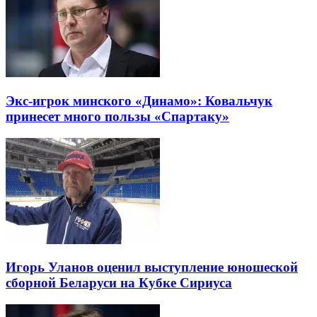
Экс-игрок минского «Динамо»: Ковальчук
принесет много пользы «Спартаку»
Игорь Уланов оценил выступление юношеской
сборной Беларуси на Кубке Сириуса