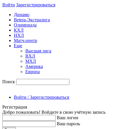
Войти
Зарегиcтрироваться
Динамо
Betera-Экстралига
Олимпиада
КХЛ
НХЛ
Матч-центр
Еще
Высшая лига
ВХЛ
МХЛ
Америка
Европа
Поиск
Войти / Зарегистрироваться
Регистрация
Добро пожаловать! Войдите в свою учётную запись
Ваш логин
Ваш пароль