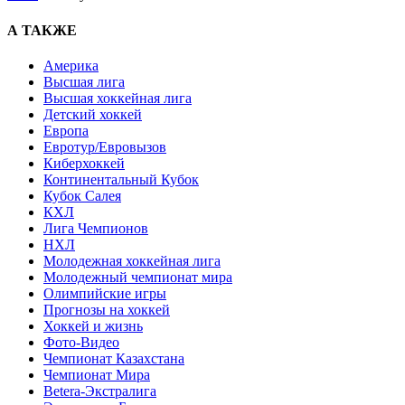
А ТАКЖЕ
Америка
Высшая лига
Высшая хоккейная лига
Детский хоккей
Европа
Евротур/Евровызов
Киберхоккей
Континентальный Кубок
Кубок Салея
КХЛ
Лига Чемпионов
НХЛ
Молодежная хоккейная лига
Молодежный чемпионат мира
Олимпийские игры
Прогнозы на хоккей
Хоккей и жизнь
Фото-Видео
Чемпионат Казахстана
Чемпионат Мира
Betera-Экстралига