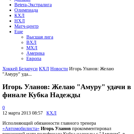
Betera-Экстралига
Олимпиада
КХЛ
НХЛ
Матч-центр
Еще
Высшая лига
ВХЛ
МХЛ
Америка
Европа
Хоккей Беларуси
КХЛ
Новости
Игорь Уланов: Желаю
"Амуру" уда...
Игорь Уланов: Желаю "Амуру" удачи в
финале Кубка Надежды
0
12 марта 2013 08:57
КХЛ
Исполняющий обязанности главного тренера
«Автомобилиста»
Игорь Уланов
прокомментировал
решающий матч полуфинала Кубка надежды с "Амуром", в