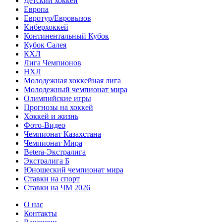
Детский хоккей
Европа
Евротур/Евровызов
Киберхоккей
Континентальный Кубок
Кубок Салея
КХЛ
Лига Чемпионов
НХЛ
Молодежная хоккейная лига
Молодежный чемпионат мира
Олимпийские игры
Прогнозы на хоккей
Хоккей и жизнь
Фото-Видео
Чемпионат Казахстана
Чемпионат Мира
Betera-Экстралига
Экстралига Б
Юношеский чемпионат мира
Ставки на спорт
Ставки на ЧМ 2026
О нас
Контакты