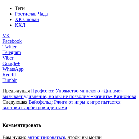
Теги
Ростислав Чада
ХК Слован
КХЛ
VK
Facebook
Twitter
Telegram
Viber
Google+
WhatsApp
ReddIt
Tumblr
Предыдущая
Профсоюз: Упрямство минского «Динамо»
вызывает удивление, но мы не позволим «казнить» Казионова
Следующая
Вайсфельд: Ржига от игры к игре пытается
выставить арбитров идиотами
Комментировать
Вам нужно
авторизироваться
, чтобы вы могли