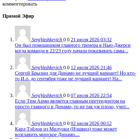
комментировать
Прямой Эфир
SergVashkevich
0
0
21 июля 2026 03:32
Он был помощником главного тренера в Нью-Джерси
когда команда в 22/23 году начала показывать самы...
SergVashkevich
0
0
12 июля 2026 21:46
Сергей Брылин для Динамо не лучший вариант! Но кто-
то И.о. до сентября тоже не лучший вариант! На...
SergVashkevich
0
0
07 июля 2026 22:54
Если Тим Арми является главным претендентом на
просто главного в Динамо, то не так уж плохо, учит...
SergVashkevich
0
0
02 июля 2026 00:12
Карл Тэйлор из Милуоки (Нэшвил) тоже может
возглавить минское Динамо....