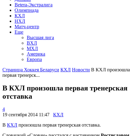
Betera-Экстралига
Олимпиада
КХЛ
НХЛ
Матч-центр
Еще
Высшая лига
ВХЛ
МХЛ
Америка
Европа
Страница Хоккея Беларуси
КХЛ
Новости
В КХЛ произошла
первая тренерск...
В КХЛ произошла первая тренерская
отставка
4
19 сентября 2014 11:47
КХЛ
В
КХЛ
произошла первая тренерская отставка.
Словацкий «Слован» расстался с наставником
Ростиславом