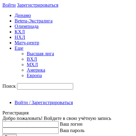
Войти
Зарегиcтрироваться
Динамо
Betera-Экстралига
Олимпиада
КХЛ
НХЛ
Матч-центр
Еще
Высшая лига
ВХЛ
МХЛ
Америка
Европа
Поиск
Войти / Зарегистрироваться
Регистрация
Добро пожаловать! Войдите в свою учётную запись
Ваш логин
Ваш пароль