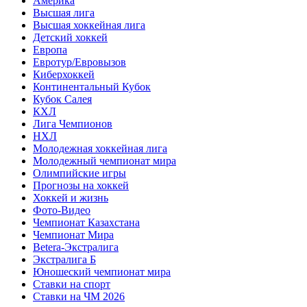
Америка
Высшая лига
Высшая хоккейная лига
Детский хоккей
Европа
Евротур/Евровызов
Киберхоккей
Континентальный Кубок
Кубок Салея
КХЛ
Лига Чемпионов
НХЛ
Молодежная хоккейная лига
Молодежный чемпионат мира
Олимпийские игры
Прогнозы на хоккей
Хоккей и жизнь
Фото-Видео
Чемпионат Казахстана
Чемпионат Мира
Betera-Экстралига
Экстралига Б
Юношеский чемпионат мира
Ставки на спорт
Ставки на ЧМ 2026