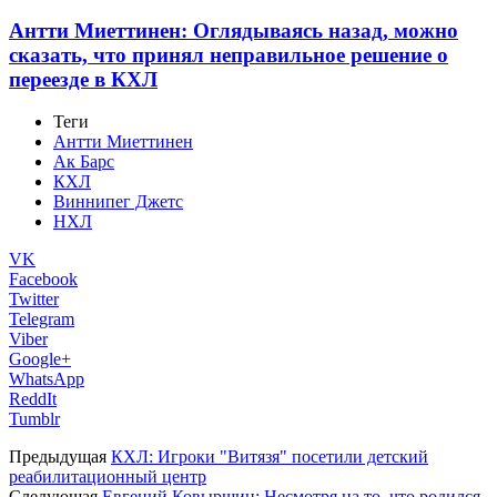
Антти Миеттинен: Оглядываясь назад, можно
сказать, что принял неправильное решение о
переезде в КХЛ
Теги
Антти Миеттинен
Ак Барс
КХЛ
Виннипег Джетс
НХЛ
VK
Facebook
Twitter
Telegram
Viber
Google+
WhatsApp
ReddIt
Tumblr
Предыдущая
КХЛ: Игроки "Витязя" посетили детский
реабилитационный центр
Следующая
Евгений Ковыршин: Несмотря на то, что родился