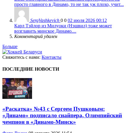
просто главного в Динамо, то не так уж плохо, учит...
SergVashkevich
0
0
02 июля 2026 00:12
Карл Тэйлор из Милуоки (Нэшвил) тоже может
возглавить минское Динамо....
Комментарий удален
Больше
Свяжитесь с нами:
Контакты
ПОСЛЕДНИЕ НОВОСТИ
«Раскатка» №43 с Сергеем Пушковым:
«Динамо» подписало снайпера, Олимпийский
чемпион в «Динамо-Минск»