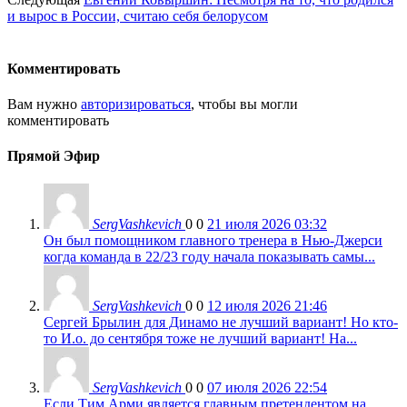
и вырос в России, считаю себя белорусом
Комментировать
Вам нужно
авторизироваться
, чтобы вы могли
комментировать
Прямой Эфир
SergVashkevich
0
0
21 июля 2026 03:32
Он был помощником главного тренера в Нью-Джерси
когда команда в 22/23 году начала показывать самы...
SergVashkevich
0
0
12 июля 2026 21:46
Сергей Брылин для Динамо не лучший вариант! Но кто-
то И.о. до сентября тоже не лучший вариант! На...
SergVashkevich
0
0
07 июля 2026 22:54
Если Тим Арми является главным претендентом на