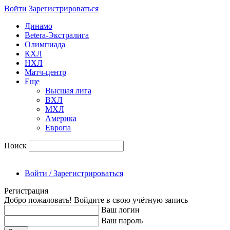
Войти
Зарегиcтрироваться
Динамо
Betera-Экстралига
Олимпиада
КХЛ
НХЛ
Матч-центр
Еще
Высшая лига
ВХЛ
МХЛ
Америка
Европа
Поиск
Войти / Зарегистрироваться
Регистрация
Добро пожаловать! Войдите в свою учётную запись
Ваш логин
Ваш пароль