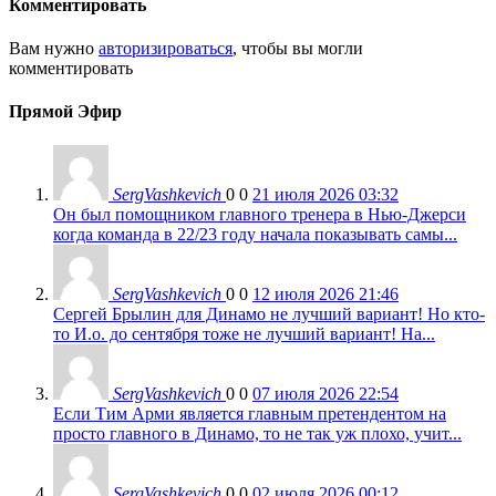
Комментировать
Вам нужно
авторизироваться
, чтобы вы могли
комментировать
Прямой Эфир
SergVashkevich
0
0
21 июля 2026 03:32
Он был помощником главного тренера в Нью-Джерси
когда команда в 22/23 году начала показывать самы...
SergVashkevich
0
0
12 июля 2026 21:46
Сергей Брылин для Динамо не лучший вариант! Но кто-
то И.о. до сентября тоже не лучший вариант! На...
SergVashkevich
0
0
07 июля 2026 22:54
Если Тим Арми является главным претендентом на
просто главного в Динамо, то не так уж плохо, учит...
SergVashkevich
0
0
02 июля 2026 00:12