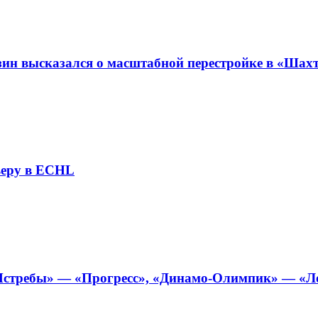
зин высказался о масштабной перестройке в «Шах
ьеру в ECHL
стребы» — «Прогресс», «Динамо-Олимпик» — «Локо