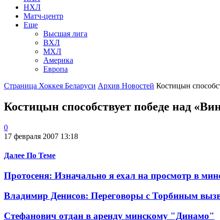
НХЛ
Матч-центр
Еще
Высшая лига
ВХЛ
МХЛ
Америка
Европа
Страница Хоккея Беларуси
Архив Новостей
Костицын способст
Костицын способствует победе над «Ви
0
17 февраля 2007 13:18
Далее По Теме
Протосеня: Изначально я ехал на просмотр в ми
Владимир Денисов: Переговоры с Торбиным вызв
Стефанович отдан в аренду минскому "Динамо"