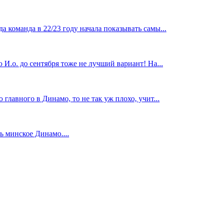
 команда в 22/23 году начала показывать самы...
И.о. до сентября тоже не лучший вариант! На...
главного в Динамо, то не так уж плохо, учит...
 минское Динамо....