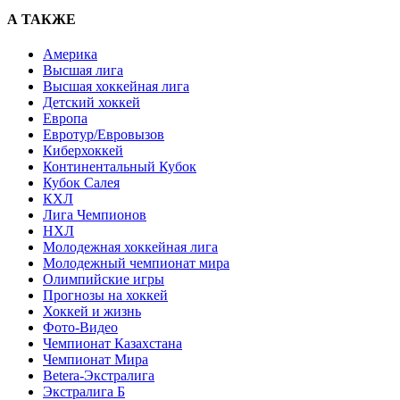
А ТАКЖЕ
Америка
Высшая лига
Высшая хоккейная лига
Детский хоккей
Европа
Евротур/Евровызов
Киберхоккей
Континентальный Кубок
Кубок Салея
КХЛ
Лига Чемпионов
НХЛ
Молодежная хоккейная лига
Молодежный чемпионат мира
Олимпийские игры
Прогнозы на хоккей
Хоккей и жизнь
Фото-Видео
Чемпионат Казахстана
Чемпионат Мира
Betera-Экстралига
Экстралига Б