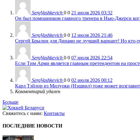
SergVashkevich
0
0
21 июля 2026 03:32
Он был помощником главного тренера в Нью-Джерси когда
SergVashkevich
0
0
12 июля 2026 21:46
Сергей Брылин для Динамо не лучший вариант! Но кто-то 
SergVashkevich
0
0
07 июля 2026 22:54
Если Тим Арми является главным претендентом на просто 
SergVashkevich
0
0
02 июля 2026 00:12
Карл Тэйлор из Милуоки (Нэшвил) тоже может возглавить
Комментарий удален
Больше
Свяжитесь с нами:
Контакты
ПОСЛЕДНИЕ НОВОСТИ