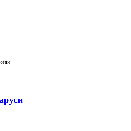
логин
аруси