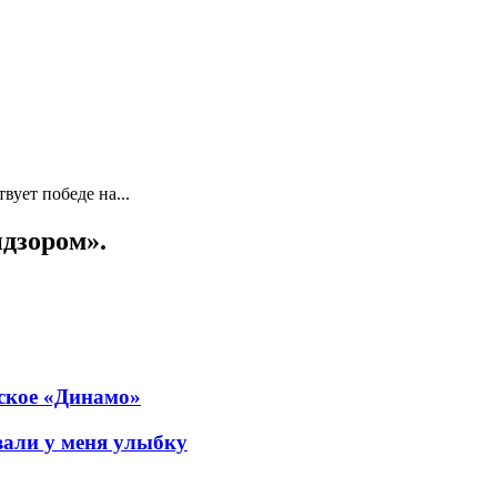
вует победе на...
ндзором».
нское «Динамо»
али у меня улыбку