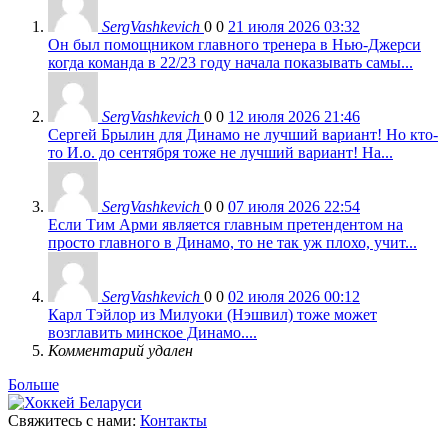
SergVashkevich
0
0
21 июля 2026 03:32
Он был помощником главного тренера в Нью-Джерси
когда команда в 22/23 году начала показывать самы...
SergVashkevich
0
0
12 июля 2026 21:46
Сергей Брылин для Динамо не лучший вариант! Но кто-
то И.о. до сентября тоже не лучший вариант! На...
SergVashkevich
0
0
07 июля 2026 22:54
Если Тим Арми является главным претендентом на
просто главного в Динамо, то не так уж плохо, учит...
SergVashkevich
0
0
02 июля 2026 00:12
Карл Тэйлор из Милуоки (Нэшвил) тоже может
возглавить минское Динамо....
Комментарий удален
Больше
Свяжитесь с нами:
Контакты