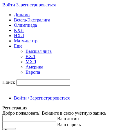
Войти
Зарегиcтрироваться
Динамо
Betera-Экстралига
Олимпиада
КХЛ
НХЛ
Матч-центр
Еще
Высшая лига
ВХЛ
МХЛ
Америка
Европа
Поиск
Войти / Зарегистрироваться
Регистрация
Добро пожаловать! Войдите в свою учётную запись
Ваш логин
Ваш пароль