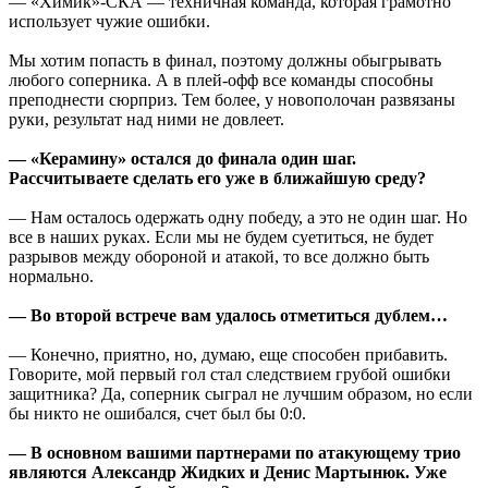
— «Химик»-СКА — техничная команда, которая грамотно
использует чужие ошибки.
Мы хотим попасть в финал, поэтому должны обыгрывать
любого соперника. А в плей-офф все команды способны
преподнести сюрприз. Тем более, у новополочан развязаны
руки, результат над ними не довлеет.
— «Керамину» остался до финала один шаг.
Рассчитываете сделать его уже в ближайшую среду?
— Нам осталось одержать одну победу, а это не один шаг. Но
все в наших руках. Если мы не будем суетиться, не будет
разрывов между обороной и атакой, то все должно быть
нормально.
— Во второй встрече вам удалось отметиться дублем…
— Конечно, приятно, но, думаю, еще способен прибавить.
Говорите, мой первый гол стал следствием грубой ошибки
защитника? Да, соперник сыграл не лучшим образом, но если
бы никто не ошибался, счет был бы 0:0.
— В основном вашими партнерами по атакующему трио
являются Александр Жидких и Денис Мартынюк. Уже