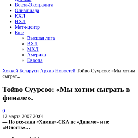
Betera-Экстралига
Олимпиада
КХЛ
НХЛ
Матч-центр
Еще
Высшая лига
ВХЛ
МХЛ
Америка
Европа
Хоккей Беларуси
Архив Новостей
Тойво Суурсоо: «Мы хотим
сыграт...
Тойво Суурсоо: «Мы хотим сыграть в
финале».
0
12 марта 2007 20:01
— Но все-таки «Химик»-СКА не «Динамо» и не
«Юность»…