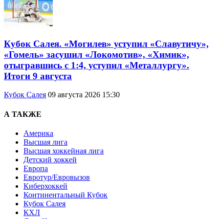
Кубок Салея. «Могилев» уступил «Славутичу»,
«Гомель» засушил «Локомотив», «Химик»,
отыгравшись с 1:4, уступил «Металлургу».
Итоги 9 августа
Кубок Салея
09 августа 2026 15:30
А ТАКЖЕ
Америка
Высшая лига
Высшая хоккейная лига
Детский хоккей
Европа
Евротур/Евровызов
Киберхоккей
Континентальный Кубок
Кубок Салея
КХЛ