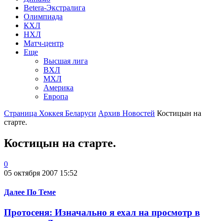
Betera-Экстралига
Олимпиада
КХЛ
НХЛ
Матч-центр
Еще
Высшая лига
ВХЛ
МХЛ
Америка
Европа
Страница Хоккея Беларуси
Архив Новостей
Костицын на
старте.
Костицын на старте.
0
05 октября 2007 15:52
Далее По Теме
Протосеня: Изначально я ехал на просмотр в