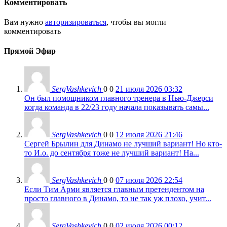
Комментировать
Вам нужно
авторизироваться
, чтобы вы могли
комментировать
Прямой Эфир
SergVashkevich
0
0
21 июля 2026 03:32
Он был помощником главного тренера в Нью-Джерси
когда команда в 22/23 году начала показывать самы...
SergVashkevich
0
0
12 июля 2026 21:46
Сергей Брылин для Динамо не лучший вариант! Но кто-
то И.о. до сентября тоже не лучший вариант! На...
SergVashkevich
0
0
07 июля 2026 22:54
Если Тим Арми является главным претендентом на
просто главного в Динамо, то не так уж плохо, учит...
SergVashkevich
0
0
02 июля 2026 00:12