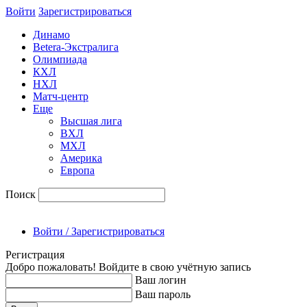
Войти
Зарегиcтрироваться
Динамо
Betera-Экстралига
Олимпиада
КХЛ
НХЛ
Матч-центр
Еще
Высшая лига
ВХЛ
МХЛ
Америка
Европа
Поиск
Войти / Зарегистрироваться
Регистрация
Добро пожаловать! Войдите в свою учётную запись
Ваш логин
Ваш пароль