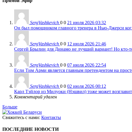
Прямой Эфир
SergVashkevich
0
0
21 июля 2026 03:32
Он был помощником главного тренера в Нью-Джерси когда
SergVashkevich
0
0
12 июля 2026 21:46
Сергей Брылин для Динамо не лучший вариант! Но кто-то 
SergVashkevich
0
0
07 июля 2026 22:54
Если Тим Арми является главным претендентом на просто 
SergVashkevich
0
0
02 июля 2026 00:12
Карл Тэйлор из Милуоки (Нэшвил) тоже может возглавить
Комментарий удален
Больше
Свяжитесь с нами:
Контакты
ПОСЛЕДНИЕ НОВОСТИ