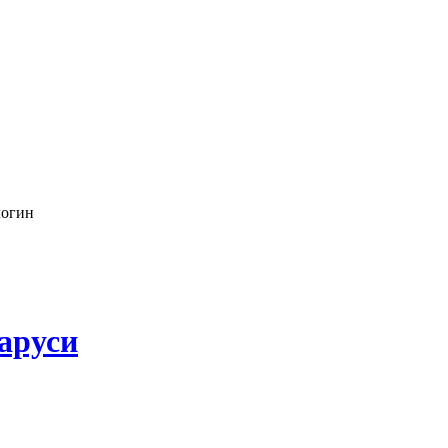
логин
аруси