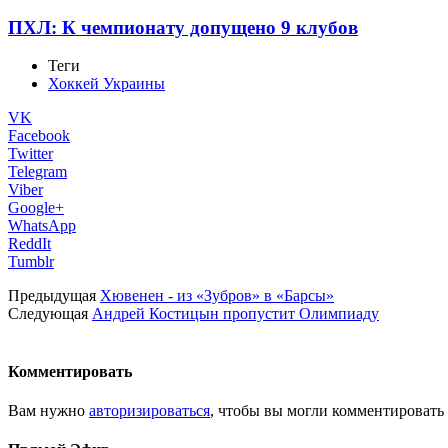
ПХЛ: К чемпионату допущено 9 клубов
Теги
Хоккей Украины
VK
Facebook
Twitter
Telegram
Viber
Google+
WhatsApp
ReddIt
Tumblr
Предыдущая
Хювенен - из «Зубров» в «Барсы»
Следующая
Андрей Костицын пропустит Олимпиаду
Комментировать
Вам нужно
авторизироваться
, чтобы вы могли комментировать