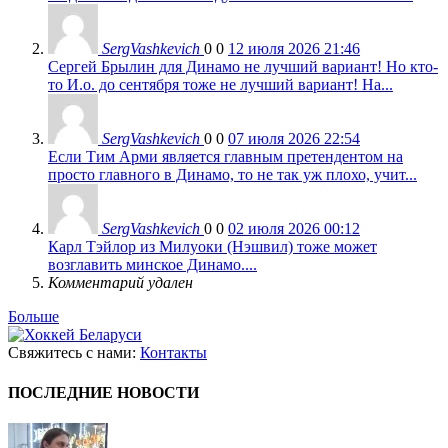
SergVashkevich
0
0
12 июля 2026 21:46
Сергей Брылин для Динамо не лучший вариант! Но кто-
то И.о. до сентября тоже не лучший вариант! На...
SergVashkevich
0
0
07 июля 2026 22:54
Если Тим Арми является главным претендентом на
просто главного в Динамо, то не так уж плохо, учит...
SergVashkevich
0
0
02 июля 2026 00:12
Карл Тэйлор из Милуоки (Нэшвил) тоже может
возглавить минское Динамо....
Комментарий удален
Больше
Свяжитесь с нами:
Контакты
ПОСЛЕДНИЕ НОВОСТИ