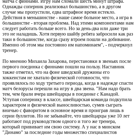
матча с финнами. Игру нам сломали шесть минут штрафа.
Однажды соперник реализовал большинство, а в другом
случае мы пропустили, едва штрафное время истекло.
Действия в меньшинстве - наше самое больное место, а игра в
большинстве - вторая проблема. Над этими компонентами нам
следует работать больше всего. Но за день-два или даже три
это не наладишь. Хотя первую шайбу ребята забросили как раз
таки в большинстве, когда сразу втроем пошли на добивание.
Именно об этом мы постоянно им напоминаем", - подчеркнул
тренер.
По мнению Михаила Захарова, перестановки в звеньях после
первого поединка с финнами пошли на пользу. Наставник
также отметил, что на фоне шведской дружины его
хоккеистам не хватало физической готовности, что
проявлялось по ходу третьего периода, когда в надежде спасти
матч белорусы перешли на игру в два звена. "Нам надо брать
тем, чем брали вчера швейцарцы в поединке с Канадой.
Уступая сопернику в классе, швейцарская команда подкупила
характером и физической выносливостью, сумев сыграть
вничью с фаворитом в основное время и проиграв лишь в
серии буллитов. Но не забывайте, что швейцарцы уже 10 лет
работают под руководством одного и того же тренера,
который прививает им свою систему. А у нас в минском
"Динамо" за последние годы множество специалистов