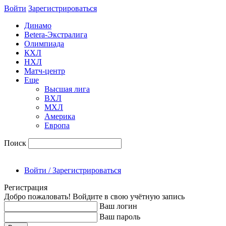
Войти
Зарегиcтрироваться
Динамо
Betera-Экстралига
Олимпиада
КХЛ
НХЛ
Матч-центр
Еще
Высшая лига
ВХЛ
МХЛ
Америка
Европа
Поиск
Войти / Зарегистрироваться
Регистрация
Добро пожаловать! Войдите в свою учётную запись
Ваш логин
Ваш пароль