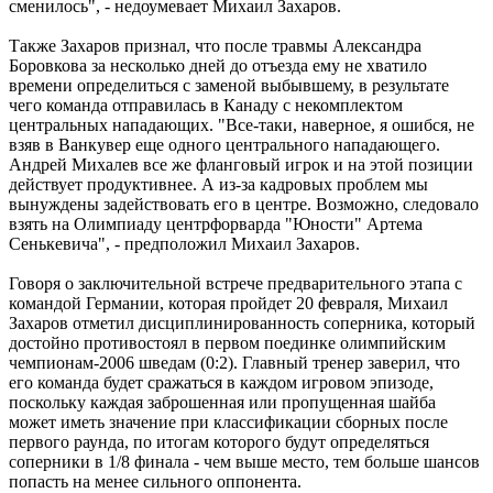
сменилось", - недоумевает Михаил Захаров.
Также Захаров признал, что после травмы Александра
Боровкова за несколько дней до отъезда ему не хватило
времени определиться с заменой выбывшему, в результате
чего команда отправилась в Канаду с некомплектом
центральных нападающих. "Все-таки, наверное, я ошибся, не
взяв в Ванкувер еще одного центрального нападающего.
Андрей Михалев все же фланговый игрок и на этой позиции
действует продуктивнее. А из-за кадровых проблем мы
вынуждены задействовать его в центре. Возможно, следовало
взять на Олимпиаду центрфорварда "Юности" Артема
Сенькевича", - предположил Михаил Захаров.
Говоря о заключительной встрече предварительного этапа с
командой Германии, которая пройдет 20 февраля, Михаил
Захаров отметил дисциплинированность соперника, который
достойно противостоял в первом поединке олимпийским
чемпионам-2006 шведам (0:2). Главный тренер заверил, что
его команда будет сражаться в каждом игровом эпизоде,
поскольку каждая заброшенная или пропущенная шайба
может иметь значение при классификации сборных после
первого раунда, по итогам которого будут определяться
соперники в 1/8 финала - чем выше место, тем больше шансов
попасть на менее сильного оппонента.