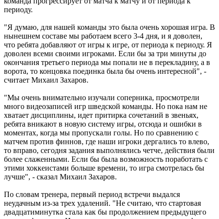
команда прогрессирует от матча к матчу и от периода к
периоду.
"Я думаю, для нашей команды это была очень хорошая игра. В
нынешнем составе мы работаем всего 3-4 дня, и я доволен,
что ребята добавляют от игры к игре, от периода к периоду. Я
доволен всеми своими игроками. Если бы за три минуты до
окончания третьего периода мы попали не в перекладину, а в
ворота, то концовка поединка была бы очень интересной", -
считает Михаил Захаров.
"Мы очень внимательно изучали соперника, просмотрели
много видеозаписей игр шведской команды. Но пока нам не
хватает дисциплины, идет притирка сочетаний в звеньях,
ребята вникают в новую систему игры, отсюда и ошибки в
моментах, когда мы пропускали голы. Но по сравнению с
матчем против финнов, где наши игроки дергались то влево,
то вправо, сегодня задания выполнялись четче, действия были
более слаженными. Если бы была возможность поработать с
этими хоккеистами больше времени, то игра смотрелась бы
лучше", - сказал Михаил Захаров.
По словам тренера, первый период встречи выдался
неудачным из-за трех удалений. "Не считаю, что стартовая
двадцатиминутка стала как бы продолжением предыдущего