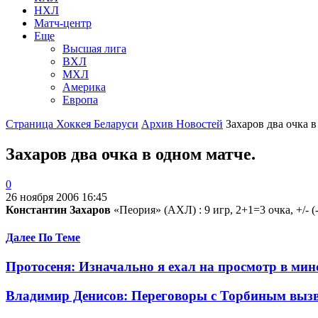
НХЛ
Матч-центр
Еще
Высшая лига
ВХЛ
МХЛ
Америка
Европа
Страница Хоккея Беларуси
Архив Новостей
Захаров два очка в
Захаров два очка в одном матче.
0
26 ноября 2006 16:45
Константин Захаров
«Пеория» (АХЛ) : 9 игр, 2+1=3 очка, +/- (
Далее По Теме
Протосеня: Изначально я ехал на просмотр в ми
Владимир Денисов: Переговоры с Торбиным вызв