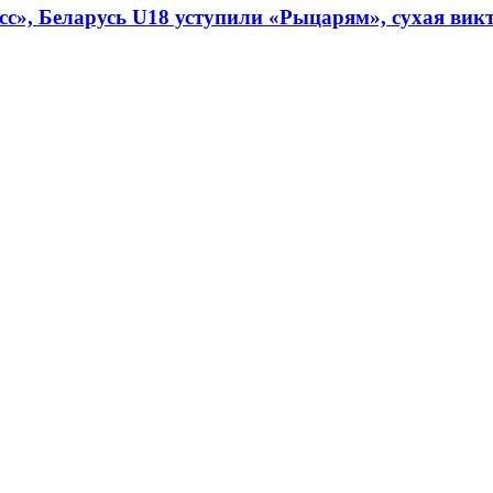
», Беларусь U18 уступили «Рыцарям», сухая викто