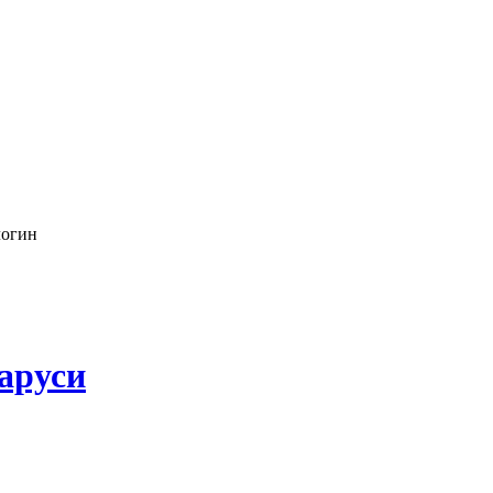
логин
аруси