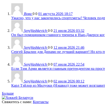
Вова
0
0
01 августа 2026 18:17
Ужасно, что у нас закончились спортсмегы? Человек подп
SergVashkevich
0
0
21 июля 2026 03:32
Он был помощником главного тренера в Нью-Джерси когда
SergVashkevich
0
0
12 июля 2026 21:46
Сергей Брылин для Динамо не лучший вариант! Но кто-то 
SergVashkevich
0
0
07 июля 2026 22:54
Если Тим Арми является главным претендентом на просто 
SergVashkevich
0
0
02 июля 2026 00:12
Карл Тэйлор из Милуоки (Нэшвил) тоже может возглавить
Больше
Свяжитесь с нами:
Контакты