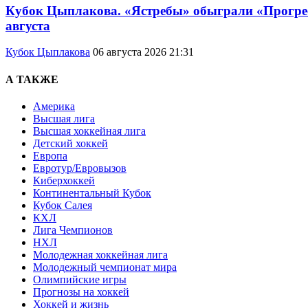
Кубок Цыплакова. «Ястребы» обыграли «Прогресс
августа
Кубок Цыплакова
06 августа 2026 21:31
А ТАКЖЕ
Америка
Высшая лига
Высшая хоккейная лига
Детский хоккей
Европа
Евротур/Евровызов
Киберхоккей
Континентальный Кубок
Кубок Салея
КХЛ
Лига Чемпионов
НХЛ
Молодежная хоккейная лига
Молодежный чемпионат мира
Олимпийские игры
Прогнозы на хоккей
Хоккей и жизнь