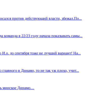
исался против действующнй власти, збежал.По...
 команда в 22/23 году начала показывать самы...
И.о. до сентября тоже не лучший вариант! На...
главного в Динамо, то не так уж плохо, учит...
 минское Динамо....