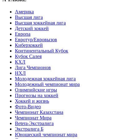
Америка
Высшая лига
Высшая хоккейная лига
Детский хоккей
Европа
Евротур/Евровызов
Киберхоккей
Континентальный Кубок
Кубок Салея
КХЛ
Лига Чемпионов
НХЛ
Молодежная хоккейная лига
Молодежный чемпионат мира
Олимпийские игры
Прогнозы на хоккей
Хоккей и жизнь
Фото-Видео
Чемпионат Казахстана
Чемпионат Мира
Betera-Экстралига
Экстралига Б
Юношеский чемпионат мира