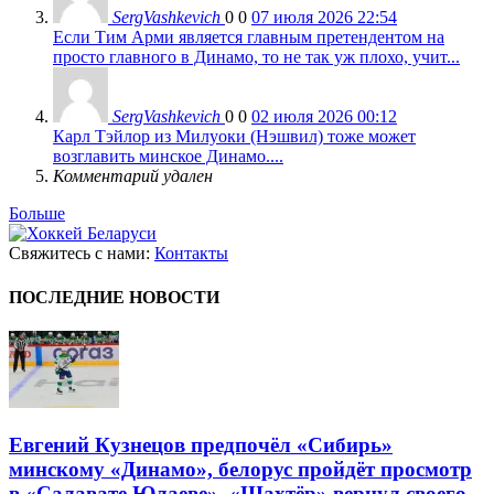
SergVashkevich
0
0
07 июля 2026 22:54
Если Тим Арми является главным претендентом на
просто главного в Динамо, то не так уж плохо, учит...
SergVashkevich
0
0
02 июля 2026 00:12
Карл Тэйлор из Милуоки (Нэшвил) тоже может
возглавить минское Динамо....
Комментарий удален
Больше
Свяжитесь с нами:
Контакты
ПОСЛЕДНИЕ НОВОСТИ
Евгений Кузнецов предпочёл «Сибирь»
минскому «Динамо», белорус пройдёт просмотр
в «Салавате Юлаеве», «Шахтёр» вернул своего