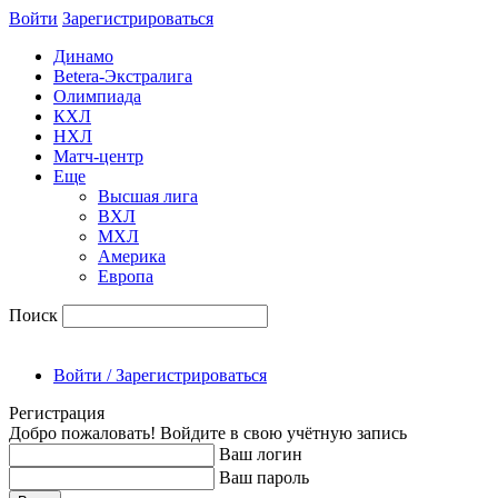
Войти
Зарегиcтрироваться
Динамо
Betera-Экстралига
Олимпиада
КХЛ
НХЛ
Матч-центр
Еще
Высшая лига
ВХЛ
МХЛ
Америка
Европа
Поиск
Войти / Зарегистрироваться
Регистрация
Добро пожаловать! Войдите в свою учётную запись
Ваш логин
Ваш пароль