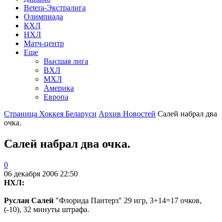
Betera-Экстралига
Олимпиада
КХЛ
НХЛ
Матч-центр
Еще
Высшая лига
ВХЛ
МХЛ
Америка
Европа
Страница Хоккея Беларуси
Архив Новостей
Салей набрал два
очка.
Салей набрал два очка.
0
06 декабря 2006 22:50
НХЛ:
Руслан Салей
"Флорида Пантерз" 29 игр, 3+14=17 очков,
(-10), 32 минуты штрафа.