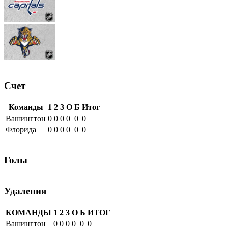
Счет
Команды
1
2
3
О
Б
Итог
Вашингтон
0
0
0
0
0
0
Флорида
0
0
0
0
0
0
Голы
Удаления
КОМАНДЫ
1
2
3
О
Б
ИТОГ
Вашингтон
0
0
0
0
0
0