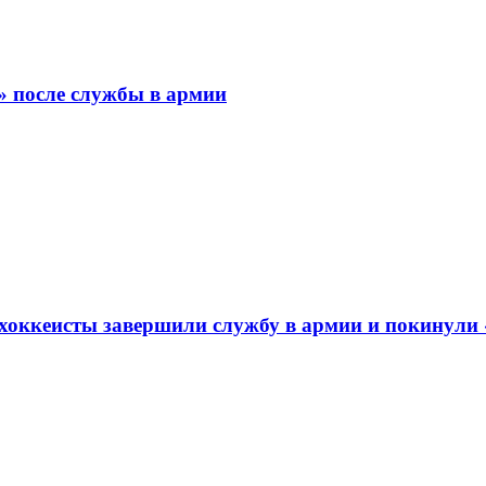
» после службы в армии
 хоккеисты завершили службу в армии и покинули