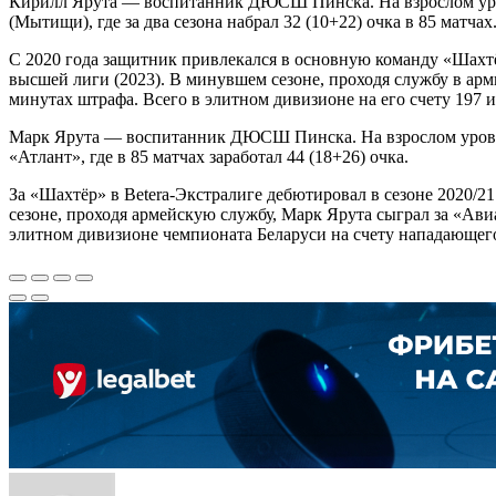
Кирилл Ярута — воспитанник ДЮСШ Пинска. На взрослом уровн
(Мытищи), где за два сезона набрал 32 (10+22) очка в 85 матч
С 2020 года защитник привлекался в основную команду «Шахтё
высшей лиги (2023). В минувшем сезоне, проходя службу в арми
минутах штрафа. Всего в элитном дивизионе на его счету 197 иг
Марк Ярута — воспитанник ДЮСШ Пинска. На взрослом уровне 
«Атлант», где в 85 матчах заработал 44 (18+26) очка.
За «Шахтёр» в Betera-Экстралиге дебютировал в сезоне 2020/2
сезоне, проходя армейскую службу, Марк Ярута сыграл за «Авиа
элитном дивизионе чемпионата Беларуси на счету нападающего