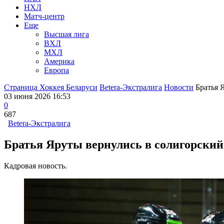
НХЛ
Матч-центр
Еще
Высшая лига
ВХЛ
МХЛ
Америка
Европа
Страница Хоккея Беларуси
Betera-Экстралига
Новости
Братья 
03 июня 2026 16:53
0
687
Betera-Экстралига
Братья Яруты вернулись в солигорский
Кадровая новость.