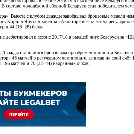
е дебютировал в сезоне 2018/19 в высшей лиге Беларуси в со
ах. В составе молодёжной сборной Беларуси стал победителем чем
ра». Вместе с клубом дважды завоёвывал бронзовые медали чем
и, Кирилл Ярута провёл за «Авиатор» все 52 матча регулярного 
р и 44 (16+28) балла.
дебютировал в сезоне 2017/18 в высшей лиге Беларуси за «Ша
1. Дважды становился бронзовым призёром чемпионата Беларуси 
тор» 46 матчей в регулярном чемпионате, записав на свой счёт 1
 196 матчей и 76 (32+44) набранных очков.