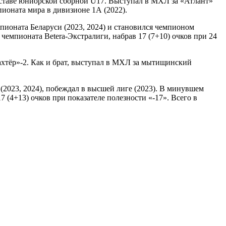
ставе юниорской сборной U17. Выступал в МХЛ за «Атлант»
пионата мира в дивизионе 1А (2022).
пионата Беларуси (2023, 2024) и становился чемпионом
чемпионата Betera-Экстралиги, набрав 17 (7+10) очков при 24
хтёр»-2. Как и брат, выступал в МХЛ за мытищинский
(2023, 2024), побеждал в высшей лиге (2023). В минувшем
7 (4+13) очков при показателе полезности «-17». Всего в