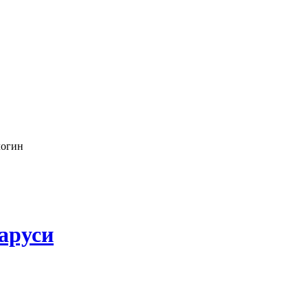
логин
аруси