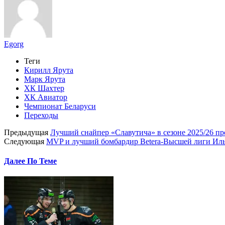
Egorg
Теги
Кирилл Ярута
Марк Ярута
ХК Шахтер
ХК Авиатор
Чемпионат Беларуси
Переходы
Предыдущая
Лучший снайпер «Славутича» в сезоне 2025/26 пр
Следующая
MVP и лучший бомбардир Betera-Высшей лиги Илья
Далее По Теме