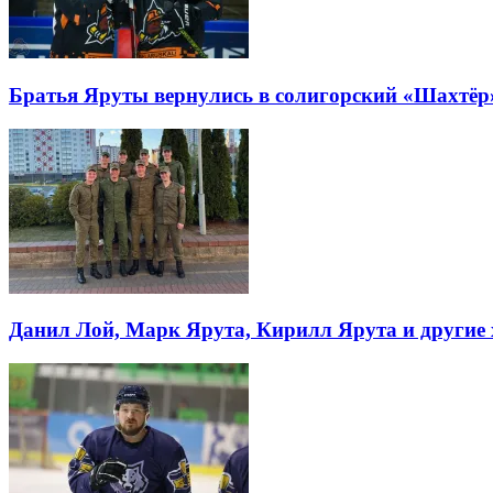
Братья Яруты вернулись в солигорский «Шахтёр
Данил Лой, Марк Ярута, Кирилл Ярута и другие