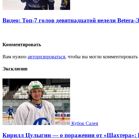
Видео: Топ-7 голов девятнадцатой недели Betera-
Комментировать
Вам нужно
авторизироваться
, чтобы вы могли комментировать
Эксклюзив
Кубок Салея
Кирилл Цулыгин — о поражении от «Шахтера»: Б