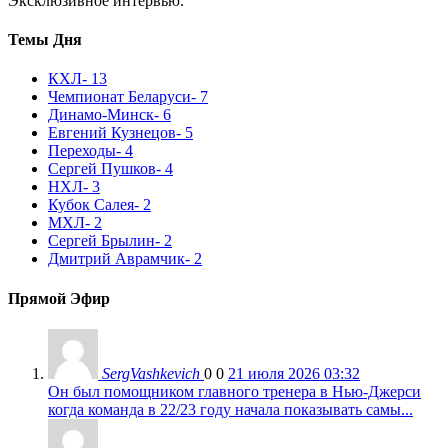
Эксклюзивное интервью.
Темы Дня
КХЛ
- 13
Чемпионат Беларуси
- 7
Динамо-Минск
- 6
Евгений Кузнецов
- 5
Переходы
- 4
Сергей Пушков
- 4
НХЛ
- 3
Кубок Салея
- 2
МХЛ
- 2
Сергей Брылин
- 2
Дмитрий Аврамчик
- 2
Прямой Эфир
SergVashkevich
0
0
21 июля 2026 03:32
Он был помощником главного тренера в Нью-Джерси
когда команда в 22/23 году начала показывать самы...