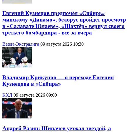
Евгений Кузнецов предпочёл «Сибирь»
минскому «Динамо», белорус пройдёт просмотр
в «Салавате Юлаеве», «Шахтёр» вернул своего
третьего бомбардира - все за вчера
Betera-Экстралига
09 августа 2026 10:30
Владимир Крикунов — о переходе Евгения
Кузнецова в «Сибирь»
КХЛ
09 августа 2026 09:00
Андрей Разин: Шипачев уезжал звездой, а