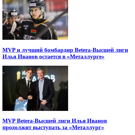
MVP и лучший бомбардир Betera-Высшей лиги
Илья Иванов остается в «Металлурге»
MVP Betera-Высшей лиги Илья Иванов
продолжит выступать за «Металлург»