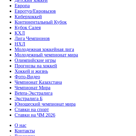
Детский хоккей
Европа
Евротур/Евровызов
Киберхоккей
Континентальный Кубок
Кубок Салея
КХЛ
Лига Чемпионов
НХЛ
Молодежная хоккейная лига
Молодежный чемпионат мира
Олимпийские игры
Прогнозы на хоккей
Хоккей и жизнь
Фото-Видео
Чемпионат Казахстана
Чемпионат Мира
Betera-Экстралига
Экстралига Б
Юношеский чемпионат мира
Ставки на спорт
Ставки на ЧМ 2026
О нас
Контакты