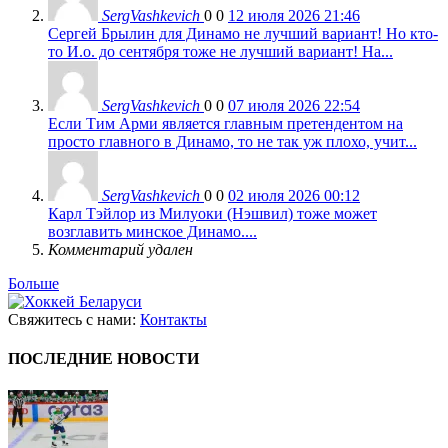
SergVashkevich
0
0
12 июля 2026 21:46
Сергей Брылин для Динамо не лучший вариант! Но кто-
то И.о. до сентября тоже не лучший вариант! На...
SergVashkevich
0
0
07 июля 2026 22:54
Если Тим Арми является главным претендентом на
просто главного в Динамо, то не так уж плохо, учит...
SergVashkevich
0
0
02 июля 2026 00:12
Карл Тэйлор из Милуоки (Нэшвил) тоже может
возглавить минское Динамо....
Комментарий удален
Больше
Свяжитесь с нами:
Контакты
ПОСЛЕДНИЕ НОВОСТИ