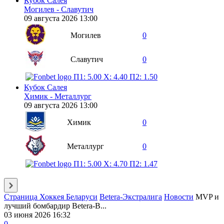
Кубок Салея
Могилев - Славутич
09 августа 2026 13:00
Могилев
0
Славутич
0
П1: 5.00
X: 4.40
П2: 1.50
Кубок Салея
Химик - Металлург
09 августа 2026 13:00
Химик
0
Металлург
0
П1: 5.00
X: 4.70
П2: 1.47
Страница Хоккея Беларуси
Betera-Экстралига
Новости
MVP и
лучший бомбардир Betera-В...
03 июня 2026 16:32
0