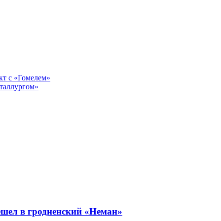
кт с «Гомелем»
таллургом»
ешел в гродненский «Неман»