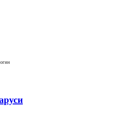
логин
аруси