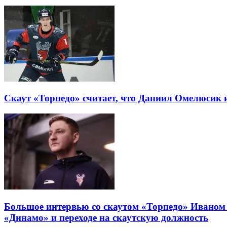
Скаут «Торпедо» считает, что Даниил Омелюсик
Большое интервью со скаутом «Торпедо» Иваном 
«Динамо» и переходе на скаутскую должность