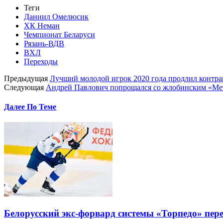
Теги
Даниил Омелюсик
ХК Неман
Чемпионат Беларуси
Рязань-ВДВ
ВХЛ
Переходы
Предыдущая
Лучший молодой игрок 2020 года продлил контра
Следующая
Андрей Павлович попрощался со жлобинским «Ме
Далее По Теме
Белорусский экс-форвард системы «Торпедо» пер