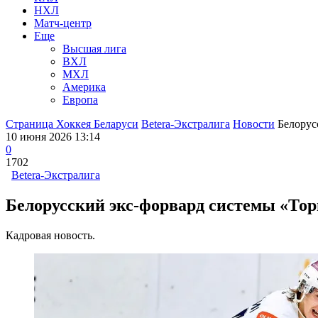
НХЛ
Матч-центр
Еще
Высшая лига
ВХЛ
МХЛ
Америка
Европа
Страница Хоккея Беларуси
Betera-Экстралига
Новости
Белорус
10 июня 2026 13:14
0
1702
Betera-Экстралига
Белорусский экс-форвард системы «Тор
Кадровая новость.