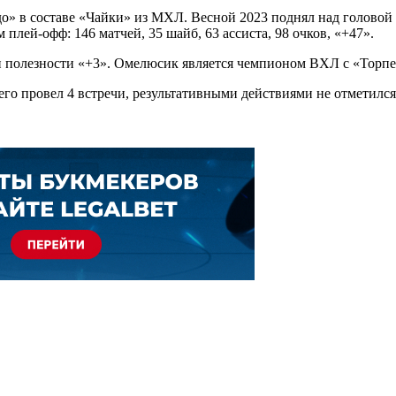
едо» в составе «Чайки» из МХЛ. Весной 2023 поднял над голово
плей-офф: 146 матчей, 35 шайб, 63 ассиста, 98 очков, «+47».
ри полезности «+3». Омелюсик является чемпионом ВХЛ с «Торпе
его провел 4 встречи, результативными действиями не отметился