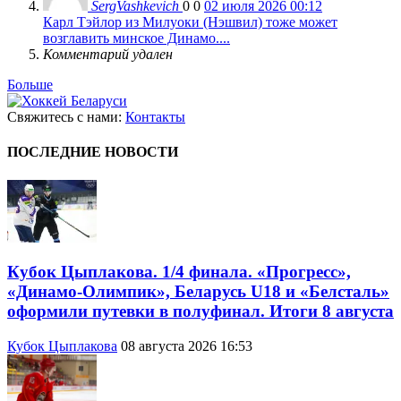
SergVashkevich
0
0
02 июля 2026 00:12
Карл Тэйлор из Милуоки (Нэшвил) тоже может
возглавить минское Динамо....
Комментарий удален
Больше
Свяжитесь с нами:
Контакты
ПОСЛЕДНИЕ НОВОСТИ
Кубок Цыплакова. 1/4 финала. «Прогресс»,
«Динамо-Олимпик», Беларусь U18 и «Белсталь»
оформили путевки в полуфинал. Итоги 8 августа
Кубок Цыплакова
08 августа 2026 16:53