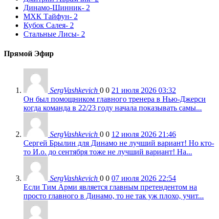
Динамо-Шинник
- 2
МХК Тайфун
- 2
Кубок Салея
- 2
Стальные Лисы
- 2
Прямой Эфир
SergVashkevich
0
0
21 июля 2026 03:32
Он был помощником главного тренера в Нью-Джерси
когда команда в 22/23 году начала показывать самы...
SergVashkevich
0
0
12 июля 2026 21:46
Сергей Брылин для Динамо не лучший вариант! Но кто-
то И.о. до сентября тоже не лучший вариант! На...
SergVashkevich
0
0
07 июля 2026 22:54
Если Тим Арми является главным претендентом на
просто главного в Динамо, то не так уж плохо, учит...