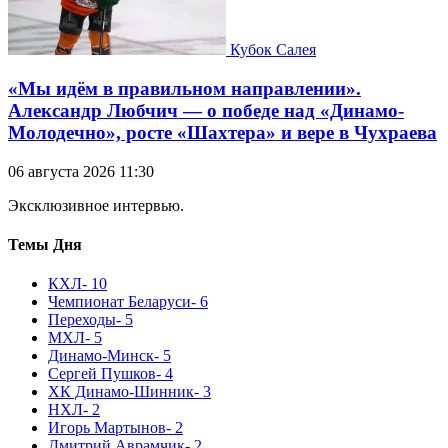
Кубок Салея
«Мы идём в правильном направлении».
Александр Любчич — о победе над «Динамо-
Молодечно», росте «Шахтера» и вере в Чухраева
06 августа 2026 11:30
Эксклюзивное интервью.
Темы Дня
КХЛ
- 10
Чемпионат Беларуси
- 6
Переходы
- 5
МХЛ
- 5
Динамо-Минск
- 5
Сергей Пушков
- 4
ХК Динамо-Шинник
- 3
НХЛ
- 2
Игорь Мартынов
- 2
Дмитрий Аврамчик
- 2