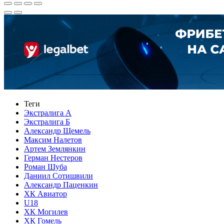
Теги
Экстралига А
Экстралига Б
Александр Щемель
Максим Налетов
Артем Землянкин
Герман Нестеров
Роман Шуба
Даниил Сотишвили
Александр Паценкин
ХК Авиатор
U18
ХК Могилев
ХК Гомель