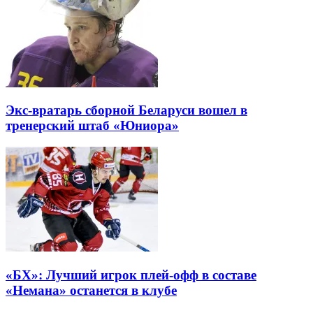
Экс-вратарь сборной Беларуси вошел в
тренерский штаб «Юниора»
«БХ»: Лучший игрок плей-офф в составе
«Немана» останется в клубе