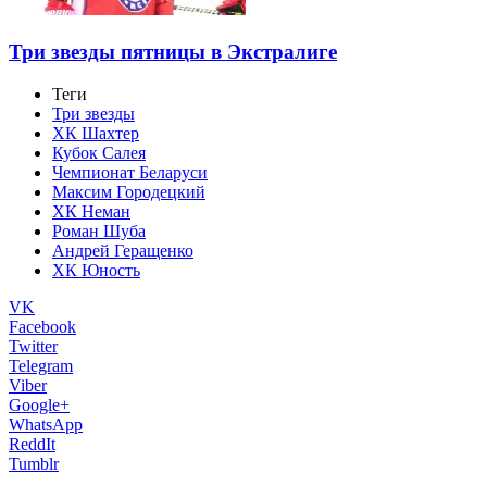
Три звезды пятницы в Экстралиге
Теги
Три звезды
ХК Шахтер
Кубок Салея
Чемпионат Беларуси
Максим Городецкий
ХК Неман
Роман Шуба
Андрей Геращенко
ХК Юность
VK
Facebook
Twitter
Telegram
Viber
Google+
WhatsApp
ReddIt
Tumblr