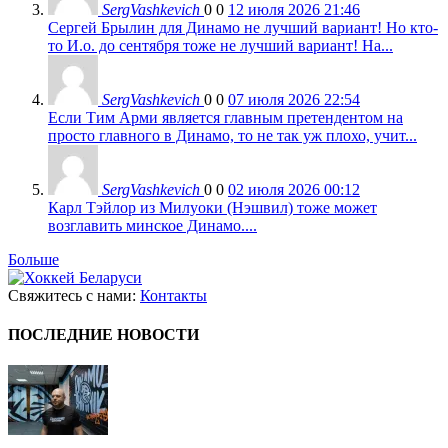
SergVashkevich
0
0
12 июля 2026 21:46
Сергей Брылин для Динамо не лучший вариант! Но кто-
то И.о. до сентября тоже не лучший вариант! На...
SergVashkevich
0
0
07 июля 2026 22:54
Если Тим Арми является главным претендентом на
просто главного в Динамо, то не так уж плохо, учит...
SergVashkevich
0
0
02 июля 2026 00:12
Карл Тэйлор из Милуоки (Нэшвил) тоже может
возглавить минское Динамо....
Больше
Свяжитесь с нами:
Контакты
ПОСЛЕДНИЕ НОВОСТИ