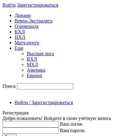
Войти
Зарегиcтрироваться
Динамо
Betera-Экстралига
Олимпиада
КХЛ
НХЛ
Матч-центр
Еще
Высшая лига
ВХЛ
МХЛ
Америка
Европа
Поиск
Войти / Зарегистрироваться
Регистрация
Добро пожаловать! Войдите в свою учётную запись
Ваш логин
Ваш пароль