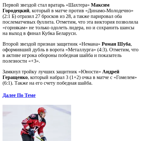
Первой звездой стал вратарь «Шахтера»
Максим
Городецкий
, который в матче против «Динамо-Молодечно»
(2:1 Б) отразил 27 бросков из 28, а также парировал оба
послематчевых буллита. Отметим, что эта виктория позволила
«горнякам» не только одолеть лидера, но и сохранить шансы
на выход в финал Кубка Беларуси.
Второй звездой признан защитник «Немана»
Роман Шуба
,
оформивший дубль в ворота «Металлурга» (4:3). Отметим, что
в активе игрока обороны победная шайба и показатель
полезности «+3».
Замкнул тройку лучших защитник «Юности»
Андрей
Геращенко
, который набрал 3 (1+2) очка в матче с «Гомелем»
(6:1). Также на его счету победная шайба.
Далее По Теме