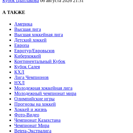
Кубок Цыплакова
06 августа 2026 21:31
А ТАКЖЕ
Америка
Высшая лига
Высшая хоккейная лига
Детский хоккей
Европа
Евротур/Евровызов
Киберхоккей
Континентальный Кубок
Кубок Салея
КХЛ
Лига Чемпионов
НХЛ
Молодежная хоккейная лига
Молодежный чемпионат мира
Олимпийские игры
Прогнозы на хоккей
Хоккей и жизнь
Фото-Видео
Чемпионат Казахстана
Чемпионат Мира
Betera-Экстралига