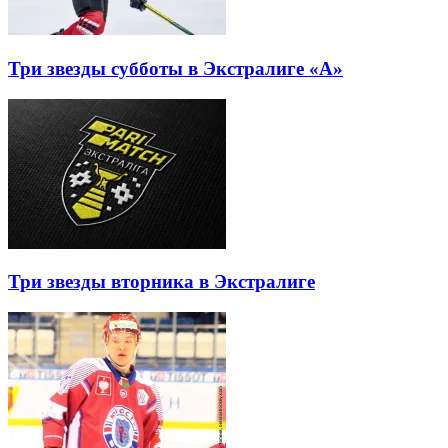
Три звезды субботы в Экстралиге «А»
Три звезды вторника в Экстралиге