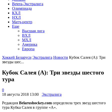
Betera-Экстралига
Олимпиада
КХЛ
НХЛ
Матч-центр
Еще
Высшая лига
ВХЛ
МХЛ
Америка
Европа
Хоккей Беларуси
Экстралига
Новости
Кубок Салея (А): Три
звезды шес...
Кубок Салея (А): Три звезды шестого
тура
0
18 августа 2018 13:00
Экстралига
Редакция
Belarushockey.com
определила трех звезд шестого
тура Кубка Салея в группе «А».