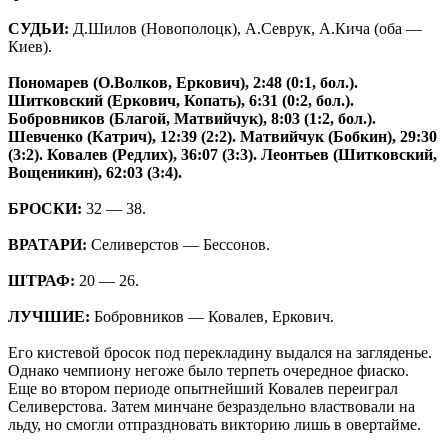
СУДЬИ:
Д.Шилов (Новополоцк), А.Севрук, А.Кича (оба —
Киев).
Пономарев (О.Волков, Еркович), 2:48 (0:1, бол.).
Шитковский (Еркович, Копать), 6:31 (0:2, бол.).
Бобровников (Благой, Матвийчук), 8:03 (1:2, бол.).
Шевченко (Катрич), 12:39 (2:2). Матвийчук (Бобкин), 29:30
(3:2). Ковалев (Редлих), 36:07 (3:3). Леонтьев (Шитковский,
Вощеникин), 62:03 (3:4).
БРОСКИ:
32 — 38.
ВРАТАРИ:
Селиверстов — Бессонов.
ШТРАФ:
20 — 26.
ЛУЧШИЕ:
Бобровников — Ковалев, Еркович.
Его кистевой бросок под перекладину выдался на загляденье.
Однако чемпиону негоже было терпеть очередное фиаско.
Еще во втором периоде опытнейший Ковалев переиграл
Селиверстова. Затем минчане безраздельно властвовали на
льду, но смогли отпраздновать викторию лишь в овертайме.