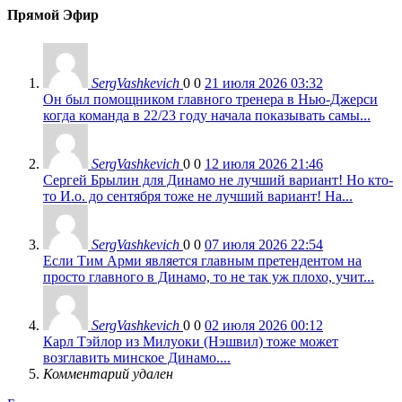
Прямой Эфир
SergVashkevich
0
0
21 июля 2026 03:32
Он был помощником главного тренера в Нью-Джерси
когда команда в 22/23 году начала показывать самы...
SergVashkevich
0
0
12 июля 2026 21:46
Сергей Брылин для Динамо не лучший вариант! Но кто-
то И.о. до сентября тоже не лучший вариант! На...
SergVashkevich
0
0
07 июля 2026 22:54
Если Тим Арми является главным претендентом на
просто главного в Динамо, то не так уж плохо, учит...
SergVashkevich
0
0
02 июля 2026 00:12
Карл Тэйлор из Милуоки (Нэшвил) тоже может
возглавить минское Динамо....
Комментарий удален