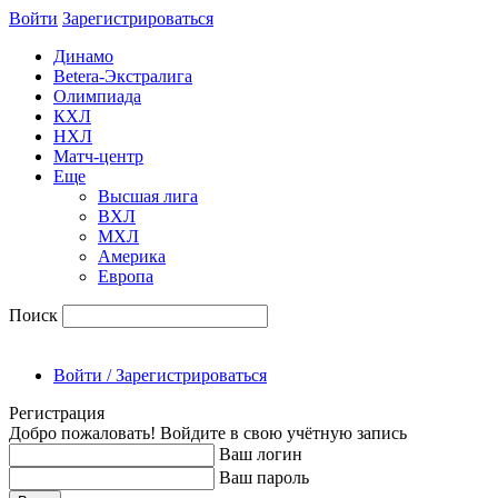
Войти
Зарегиcтрироваться
Динамо
Betera-Экстралига
Олимпиада
КХЛ
НХЛ
Матч-центр
Еще
Высшая лига
ВХЛ
МХЛ
Америка
Европа
Поиск
Войти / Зарегистрироваться
Регистрация
Добро пожаловать! Войдите в свою учётную запись
Ваш логин
Ваш пароль