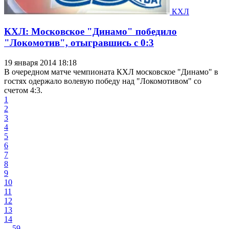
КХЛ
КХЛ: Московское "Динамо" победило
"Локомотив", отыгравшись с 0:3
19 января 2014 18:18
В очередном матче чемпионата КХЛ московское "Динамо" в
гостях одержало волевую победу над "Локомотивом" со
счетом 4:3.
1
2
3
4
5
6
7
8
9
10
11
12
13
14
...
59