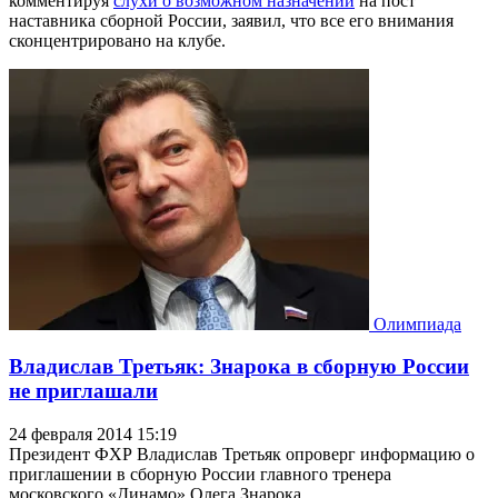
комментируя
слухи о возможном назначении
на пост
наставника сборной России, заявил, что все его внимания
сконцентрировано на клубе.
Олимпиада
Владислав Третьяк: Знарока в сборную России
не приглашали
24 февраля 2014 15:19
Президент ФХР Владислав Третьяк опроверг информацию о
приглашении в сборную России главного тренера
московского «Динамо» Олега Знарока.