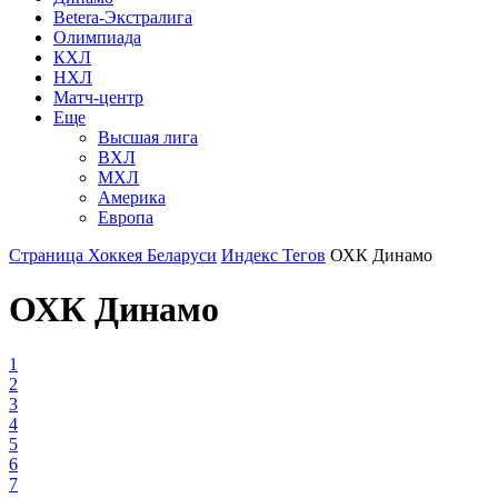
Betera-Экстралига
Олимпиада
КХЛ
НХЛ
Матч-центр
Еще
Высшая лига
ВХЛ
МХЛ
Америка
Европа
Страница Хоккея Беларуси
Индекс Тегов
ОХК Динамо
ОХК Динамо
1
2
3
4
5
6
7