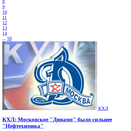
8
9
10
11
12
13
14
...
59
КХЛ
КХЛ: Московское "Динамо" было сильнее
"Нефтехимика"