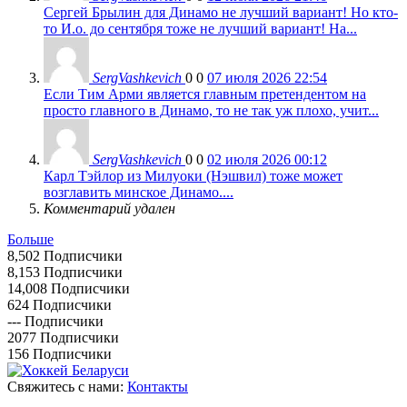
Сергей Брылин для Динамо не лучший вариант! Но кто-
то И.о. до сентября тоже не лучший вариант! На...
SergVashkevich
0
0
07 июля 2026 22:54
Если Тим Арми является главным претендентом на
просто главного в Динамо, то не так уж плохо, учит...
SergVashkevich
0
0
02 июля 2026 00:12
Карл Тэйлор из Милуоки (Нэшвил) тоже может
возглавить минское Динамо....
Комментарий удален
Больше
8,502
Подписчики
8,153
Подписчики
14,008
Подписчики
624
Подписчики
---
Подписчики
2077
Подписчики
156
Подписчики
Свяжитесь с нами:
Контакты