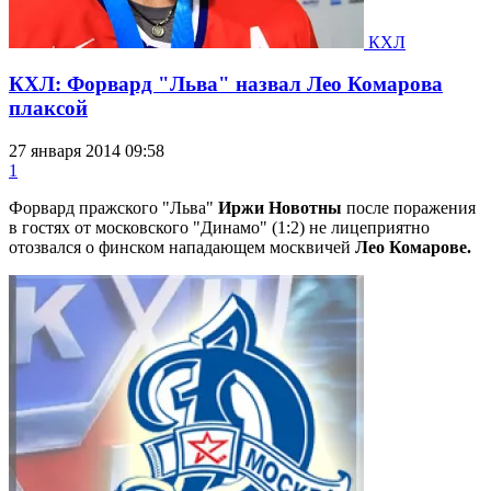
КХЛ
КХЛ: Форвард "Льва" назвал Лео Комарова
плаксой
27 января 2014 09:58
1
Форвард пражского "Льва"
Иржи Новотны
после поражения
в гостях от московского "Динамо" (1:2) не лицеприятно
отозвался о финском нападающем москвичей
Лео Комарове.