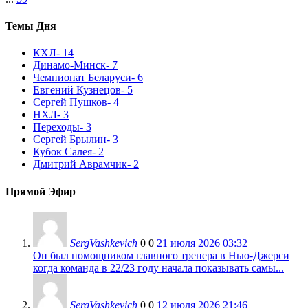
Темы Дня
КХЛ
- 14
Динамо-Минск
- 7
Чемпионат Беларуси
- 6
Евгений Кузнецов
- 5
Сергей Пушков
- 4
НХЛ
- 3
Переходы
- 3
Сергей Брылин
- 3
Кубок Салея
- 2
Дмитрий Аврамчик
- 2
Прямой Эфир
SergVashkevich
0
0
21 июля 2026 03:32
Он был помощником главного тренера в Нью-Джерси
когда команда в 22/23 году начала показывать самы...
SergVashkevich
0
0
12 июля 2026 21:46