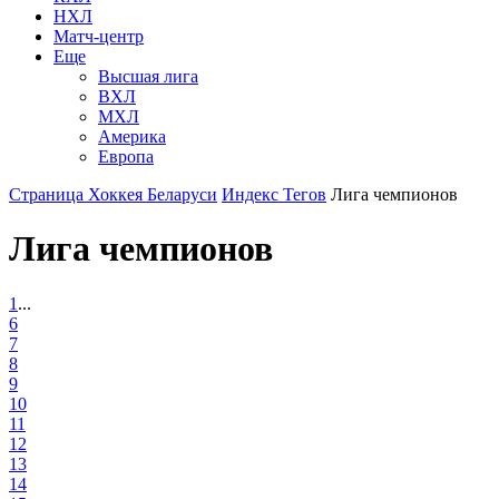
НХЛ
Матч-центр
Еще
Высшая лига
ВХЛ
МХЛ
Америка
Европа
Страница Хоккея Беларуси
Индекс Тегов
Лига чемпионов
Лига чемпионов
1
...
6
7
8
9
10
11
12
13
14