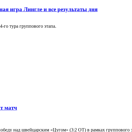
ая игра Лингле и все результаты дня
-го тура группового этапа.
от матч
беду над швейцарским «Цугом» (3:2 ОТ) в рамках группового 