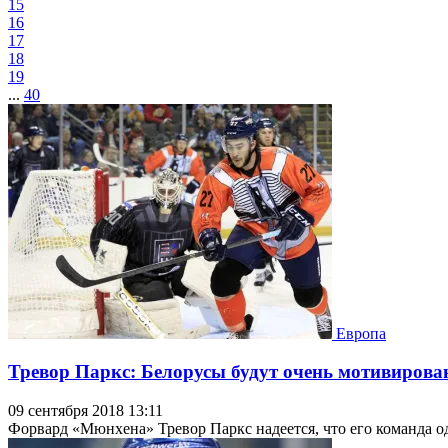
15
16
17
18
19
...
40
Европа
Тревор Паркс: Белорусы будут очень мотивирова
09 сентября 2018 13:11
Форвард «Мюнхена» Тревор Паркс надеется, что его команда 