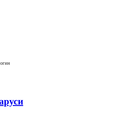
логин
аруси