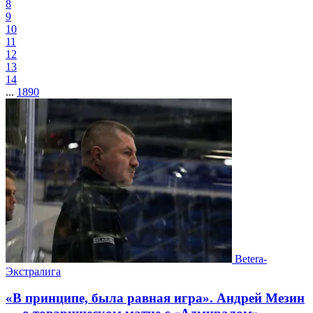
8
9
10
11
12
13
14
...
1890
Betera-
Экстралига
«В принципе, была равная игра». Андрей Мезин