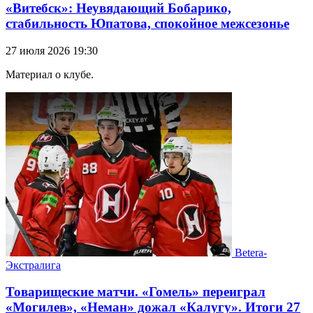
«Витебск»: Неувядающий Бобарико,
стабильность Юпатова, спокойное межсезонье
27 июля 2026 19:30
Материал о клубе.
Betera-
Экстралига
Товарищеские матчи. «Гомель» переиграл
«Могилев», «Неман» дожал «Калугу». Итоги 27