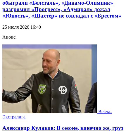
обыграли «Белсталь», «Динамо-Олимпик»
разгромил «Прогресс», «Адмирал» дожал
«Юность», «Шахтёр» не совладал с «Брестом»
25 июля 2026 16:40
Анонс.
Betera-
Экстралига
Александр Кулаков: В сезоне, конечно же, груз