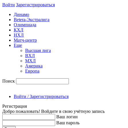
Войти
Зарегиcтрироваться
Динамо
Betera-Экстралига
Олимпиада
КХЛ
НХЛ
Матч-центр
Еще
Высшая лига
ВХЛ
МХЛ
Америка
Европа
Поиск
Войти / Зарегистрироваться
Регистрация
Добро пожаловать! Войдите в свою учётную запись
Ваш логин
Ваш пароль