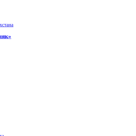
хстана
няк»
га