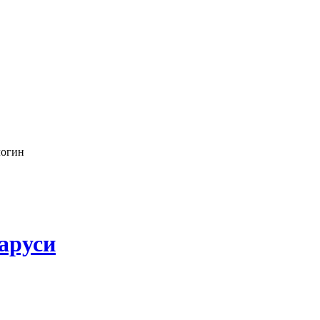
логин
аруси