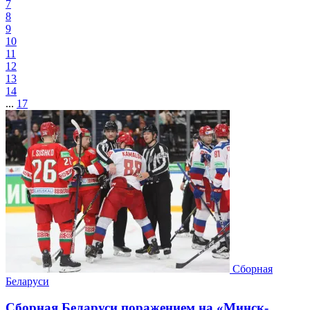
7
8
9
10
11
12
13
14
...
17
Сборная
Беларуси
Сборная Беларуси поражением на «Минск-