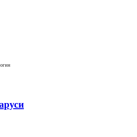
логин
аруси