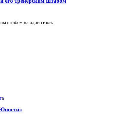
и его тренерским штабом
ким штабом на один сезон.
га
«Юности»