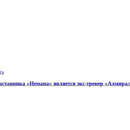
га
аставника «Немана» является экс-тренер «Адмира