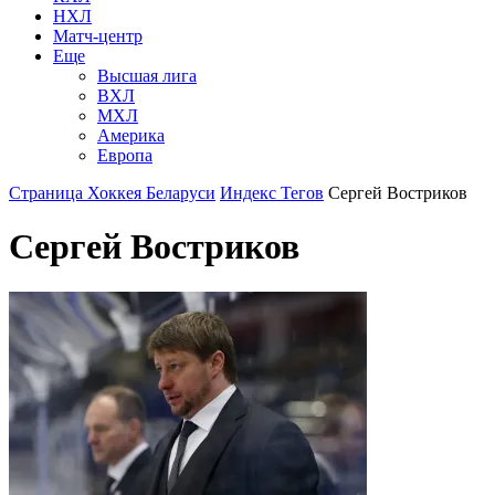
НХЛ
Матч-центр
Еще
Высшая лига
ВХЛ
МХЛ
Америка
Европа
Страница Хоккея Беларуси
Индекс Тегов
Сергей Востриков
Сергей Востриков