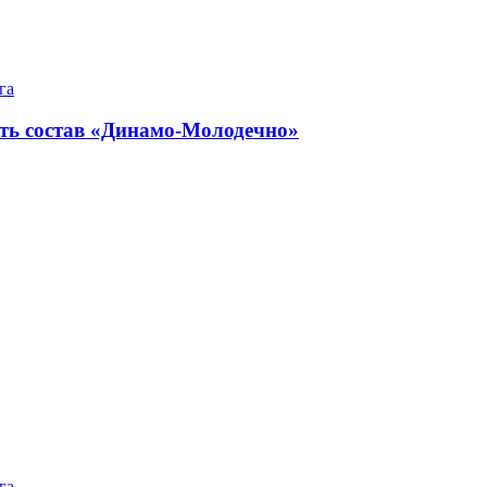
га
ь состав «Динамо-Молодечно»
га