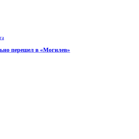
га
ьно перешел в «Могилев»