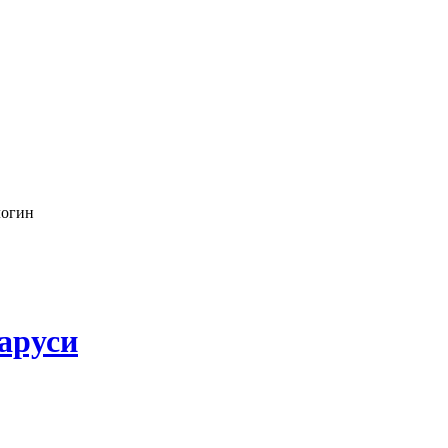
логин
аруси