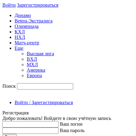
Войти
Зарегиcтрироваться
Динамо
Betera-Экстралига
Олимпиада
КХЛ
НХЛ
Матч-центр
Еще
Высшая лига
ВХЛ
МХЛ
Америка
Европа
Поиск
Войти / Зарегистрироваться
Регистрация
Добро пожаловать! Войдите в свою учётную запись
Ваш логин
Ваш пароль