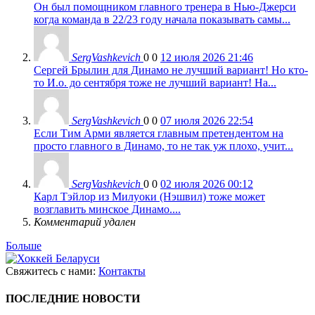
Он был помощником главного тренера в Нью-Джерси
когда команда в 22/23 году начала показывать самы...
SergVashkevich
0
0
12 июля 2026 21:46
Сергей Брылин для Динамо не лучший вариант! Но кто-
то И.о. до сентября тоже не лучший вариант! На...
SergVashkevich
0
0
07 июля 2026 22:54
Если Тим Арми является главным претендентом на
просто главного в Динамо, то не так уж плохо, учит...
SergVashkevich
0
0
02 июля 2026 00:12
Карл Тэйлор из Милуоки (Нэшвил) тоже может
возглавить минское Динамо....
Комментарий удален
Больше
Свяжитесь с нами:
Контакты
ПОСЛЕДНИЕ НОВОСТИ