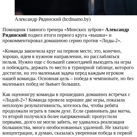
Александр Рядинский (hcdinamo.by)
Помощник главного тренера «Минских зубров»
Александр
Рядинский
подвел итоги первого круга «вышки» и
прокомментировал домашнюю серию против «Лиды-2».
«Команда закончила круг на первом месте, это, конечно,
хорошо, идем в нужном направлении, но расслабляться
нельзя. Нужно еще с большей самоотдачей выходить на игры
и побеждать, держать то место в турнирной таблице, которого
достигли, но это маленькая задача перед каждым игроком
нашей команды. Основная цель – победа в чемпионате, но без
маленьких побед не бывает больших.
Как оценюигру команды в прошедших домашних встречах с
«Лидой-2»? Команда провела хорошие две игры, показала
неплохую результативность, хотелось бы, чтобы ребята
продолжали играть в таком духе. Если сравнивать два матча,
то второй получился более напряженный: пропустили
первыми, долго не могли забить, не удавалось реализация
большинства, много необоснованных удалений. Не хватало
концентрации, я думаю, сказалась уверенная победа в первой