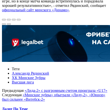
игре, но в конце матча команда встрепенулась и порадовала
хорошей результативностью», - отметил Рядинский, сообщает
официальный сайт минского «Динамо»
.
Теги
Александр Рядинский
ХК Минские Зубры
Высшая лига
Предыдущая
«Лида-2» с разгромным счетом проиграла «U17»
Следующая
«Минские зубры» обыграли «Лиду-2», «Юниор»
был сильнее «Витебск-2»
Далее По Теме