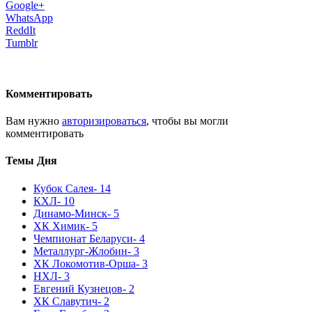
Google+
WhatsApp
ReddIt
Tumblr
Комментировать
Вам нужно
авторизироваться
, чтобы вы могли
комментировать
Темы Дня
Кубок Салея
- 14
КХЛ
- 10
Динамо-Минск
- 5
ХК Химик
- 5
Чемпионат Беларуси
- 4
Металлург-Жлобин
- 3
ХК Локомотив-Орша
- 3
НХЛ
- 3
Евгений Кузнецов
- 2
ХК Славутич
- 2