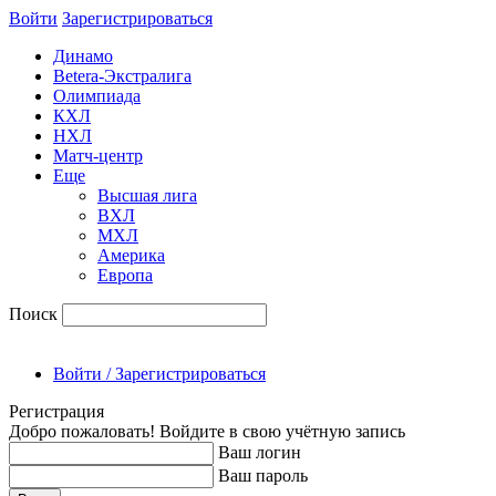
Войти
Зарегиcтрироваться
Динамо
Betera-Экстралига
Олимпиада
КХЛ
НХЛ
Матч-центр
Еще
Высшая лига
ВХЛ
МХЛ
Америка
Европа
Поиск
Войти / Зарегистрироваться
Регистрация
Добро пожаловать! Войдите в свою учётную запись
Ваш логин
Ваш пароль