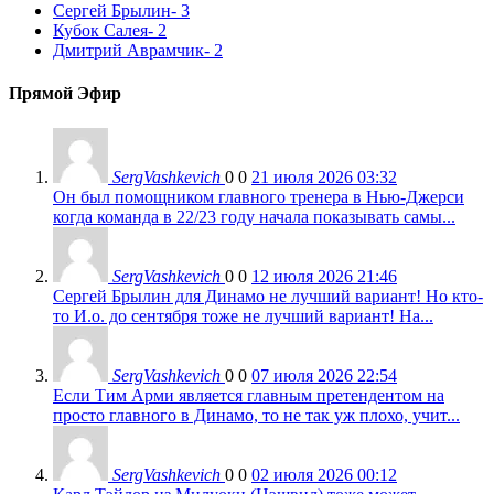
Сергей Брылин
- 3
Кубок Салея
- 2
Дмитрий Аврамчик
- 2
Прямой Эфир
SergVashkevich
0
0
21 июля 2026 03:32
Он был помощником главного тренера в Нью-Джерси
когда команда в 22/23 году начала показывать самы...
SergVashkevich
0
0
12 июля 2026 21:46
Сергей Брылин для Динамо не лучший вариант! Но кто-
то И.о. до сентября тоже не лучший вариант! На...
SergVashkevich
0
0
07 июля 2026 22:54
Если Тим Арми является главным претендентом на
просто главного в Динамо, то не так уж плохо, учит...
SergVashkevich
0
0
02 июля 2026 00:12