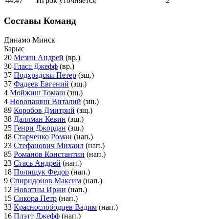
44:47
Игрок уточняется
2
Составы Команд
Динамо Минск
Барыс
20
Мезин Андрей
(вр.)
30
Гласс Джефф
(вр.)
37
Подхрадски Петер
(зщ.)
37
Фадеев Евгений
(зщ.)
4
Мойжиш Томаш
(зщ.)
4
Новопашин Виталий
(зщ.)
89
Коробов Дмитрий
(зщ.)
38
Даллман Кевин
(зщ.)
25
Генри Джордан
(зщ.)
48
Старченко Роман
(нап.)
23
Стефанович Михаил
(нап.)
85
Романов Константин
(нап.)
23
Стась Андрей
(нап.)
18
Полищук Федор
(нап.)
9
Спиридонов Максим
(нап.)
12
Новотны Иржи
(нап.)
15
Сикора Петр
(нап.)
33
Краснослободцев Вадим
(нап.)
16
Плэтт Джефф
(нап.)