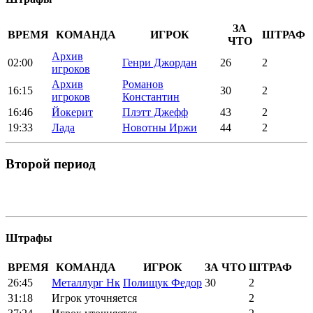
ЗА
ВРЕМЯ
КОМАНДА
ИГРОК
ШТРАФ
ЧТО
Архив
02:00
Генри Джордан
26
2
игроков
Архив
Романов
16:15
30
2
игроков
Константин
16:46
Йокерит
Плэтт Джефф
43
2
19:33
Лада
Новотны Иржи
44
2
Второй период
Штрафы
ВРЕМЯ
КОМАНДА
ИГРОК
ЗА ЧТО
ШТРАФ
26:45
Металлург Нк
Полищук Федор
30
2
31:18
Игрок уточняется
2