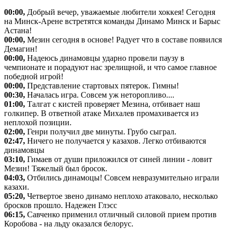
00:00,
Добрый вечер, уважаемые любители хоккея! Сегодня
на Минск-Арене встретятся команды Динамо Минск и Барыс
Астана!
00:00,
Мезин сегодня в основе! Радует что в составе появился
Демагин!
00:00,
Надеюсь динамовцы ударно провели паузу в
чемпионате и порадуют нас зрелищной, и что самое главное
победной игрой!
00:00,
Представление стартовых пятерок. Гимны!
00:30,
Началась игра. Совсем уж неторопливо....
01:00,
Талгат с кистей проверяет Мезина, отбивает наш
голкипер. В ответной атаке Михалев промахивается из
неплохой позиции.
02:00,
Генри получил две минуты. Грубо сыграл.
02:47,
Ничего не получается у казахов. Легко отбиваются
динамовцы
03:10,
Гимаев от души приложился от синей линии - ловит
Мезин! Тяжелый был бросок.
04:03,
Отбились динамоцы! Совсем невразумительно играли
казахи.
05:20,
Четвертое звено динамо неплохо атаковало, несколько
бросков прошло. Надежен Глэсс
06:15,
Савченко применил отличный силовой прием против
Коробова - на льду оказался белорус.