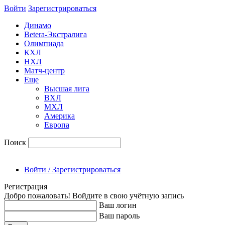
Войти
Зарегиcтрироваться
Динамо
Betera-Экстралига
Олимпиада
КХЛ
НХЛ
Матч-центр
Еще
Высшая лига
ВХЛ
МХЛ
Америка
Европа
Поиск
Войти / Зарегистрироваться
Регистрация
Добро пожаловать! Войдите в свою учётную запись
Ваш логин
Ваш пароль