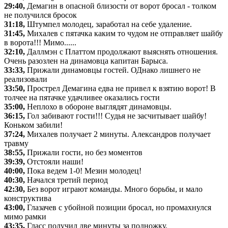
29:40,
Демагин в опасной близости от ворот бросал - толком
не получился бросок
31:18,
Штумпел молодец, заработал на себе удаление.
31:45,
Михалев с пятачка каким то чудом не отправляет шайбу
в ворота!!! Мимо......
32:10,
Даллмэн с Платтом продолжают выяснять отношения.
Очень разозлен на динамовца капитан Барыса.
33:33,
Прижали динамовцы гостей. ОДнако лишнего не
реализовали
33:50,
Прострел Демагина едва не привел к взятию ворот! В
толчее на пятачке удачливее оказались гости
35:00,
Неплохо в обороне выглядят динамовцы.
36:15,
Гол забивают гости!!! Судья не засчитывает шайбу!
Коньком забили!
37:24,
Михалев получает 2 минуты. Александров получает
травму
38:55,
Прижали гости, но без моментов
39:39,
Отстояли наши!
40:00,
Пока ведем 1-0! Мезин молодец!
40:30,
Начался третий период
42:30,
Без ворот играют команды. Много борьбы, и мало
конструктива
43:00,
Глазачев с убойной позиции бросал, но промахнулся
мимо рамки
43:35,
Гласс получил две минуты за подножку.