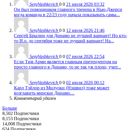
SergVashkevich
0
0
21 июля 2026 03:32
Он был помощником главного тренера в Нью-Джерси
когда команда в 22/23 году начала показывать самы...
SergVashkevich
0
0
12 июля 2026 21:46
Сергей Брылин для Динамо не лучший вариант! Но кто-
то И.о. до сентября тоже не лучший вариант! На...
SergVashkevich
0
0
07 июля 2026 22:54
Если Тим Арми является главным претендентом на
просто главного в Динамо, то не так уж плохо, учит...
SergVashkevich
0
0
02 июля 2026 00:12
Карл Тэйлор из Милуоки (Нэшвил) тоже может
возглавить минское Динамо....
Комментарий удален
Больше
8,502
Подписчики
8,153
Подписчики
14,008
Подписчики
624
Подписчики