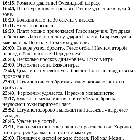
16:15,
Романов удаление! Очевидный штраф.
16:46,
Платт уравнивает составы. Глупое удаление в чужой
зоне.
18:20,
Большинство на 30 секунд у казахов
19:11,
Ничего опасного.
19:30,
Платт мощно приложился! Глэсс выручил. Тут драка
небольшая, Даллмэн по лицу ударил Платта. Вовремя судьи
вмешались. По итогу Новотны удалили.
20:00,
Сикора успел бросить, Гласс отбил! Начнем второй
период в большинстве! Передохнем!
20:40,
Несколько бросков динамовцев. Гласс в игре
22:00,
Отстояли гости. Вязкая игра.
22:40,
Демагин с нулевого угла бросил. Гласс не поддался на
провокацию
23:00,
Штумпел опасно бросил - вздох разочарования на
трибунах
23:40,
Фернхольм удаляется. Играем в меньшинстве.
25:17,
Кулаков в меньшинстве почти убежал, бросок с
неудобной руки парирует Гласс
25:52,
Штумпел здорово выложил на Глазачева - выручает
канадец
26:45,
Удаление у гостей.
27:21,
Едва в меньшинстве наши не прозевали гол. Хорошо,
что прострел Даллмэна никто не замкнул
29:00,
Полищук с кистей опасно бросал. Поймал Мезин.