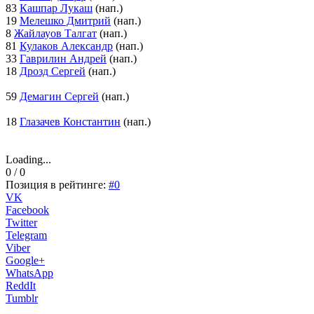
83
Кашпар Лукаш
(нап.)
19
Мелешко Дмитрий
(нап.)
8
Жайлауов Талгат
(нап.)
81
Кулаков Александр
(нап.)
33
Гаврилин Андрей
(нап.)
18
Дрозд Сергей
(нап.)
59
Демагин Сергей
(нап.)
18
Глазачев Константин
(нап.)
Loading...
0 / 0
Позиция в рейтинге:
#0
VK
Facebook
Twitter
Telegram
Viber
Google+
WhatsApp
ReddIt
Tumblr