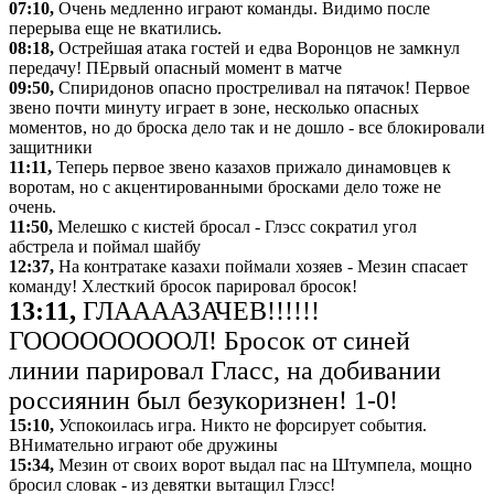
07:10,
Очень медленно играют команды. Видимо после
перерыва еще не вкатились.
08:18,
Острейшая атака гостей и едва Воронцов не замкнул
передачу! ПЕрвый опасный момент в матче
09:50,
Спиридонов опасно простреливал на пятачок! Первое
звено почти минуту играет в зоне, несколько опасных
моментов, но до броска дело так и не дошло - все блокировали
защитники
11:11,
Теперь первое звено казахов прижало динамовцев к
воротам, но с акцентированными бросками дело тоже не
очень.
11:50,
Мелешко с кистей бросал - Глэсс сократил угол
абстрела и поймал шайбу
12:37,
На контратаке казахи поймали хозяев - Мезин спасает
команду! Хлесткий бросок парировал бросок!
13:11,
ГЛААААЗАЧЕВ!!!!!!
ГОООООООООЛ! Бросок от синей
линии парировал Гласс, на добивании
россиянин был безукоризнен! 1-0!
15:10,
Успокоилась игра. Никто не форсирует события.
ВНимательно играют обе дружины
15:34,
Мезин от своих ворот выдал пас на Штумпела, мощно
бросил словак - из девятки вытащил Глэсс!