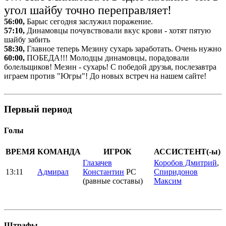
угол шайбу точно переправляет!
56:00,
Барыс сегодня заслужил поражение.
57:10,
Динамовцы почувствовали вкус крови - хотят пятую
шайбу забить
58:30,
Главное теперь Мезину сухарь заработать. Очень нужно
60:00,
ПОБЕДА!!! Молодцы динамовцы, порадовали
болельщиков! Мезин - сухарь! С победой друзья, послезавтра
играем против "Югры"! До новых встреч на нашем сайте!
Первый период
Голы
ВРЕМЯ
КОМАНДА
ИГРОК
АССИСТЕНТ(-ы)
Глазачев
Коробов Дмитрий
,
13:11
Адмирал
Константин
РС
Спиридонов
(равные составы)
Максим
Штрафы