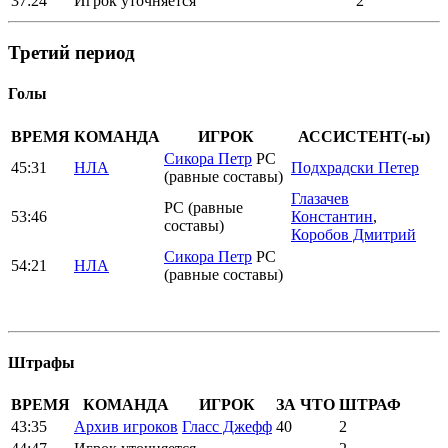
37:24
Игрок уточняется
2
Третий период
Голы
ВРЕМЯ
КОМАНДА
ИГРОК
АССИСТЕНТ(-ы)
Сикора Петр
РС
45:31
НЛА
Подхрадски Петер
(равные составы)
Глазачев
РС (равные
53:46
Константин
,
составы)
Коробов Дмитрий
Сикора Петр
РС
54:21
НЛА
(равные составы)
Штрафы
ВРЕМЯ
КОМАНДА
ИГРОК
ЗА ЧТО
ШТРАФ
43:35
Архив игроков
Гласс Джефф
40
2