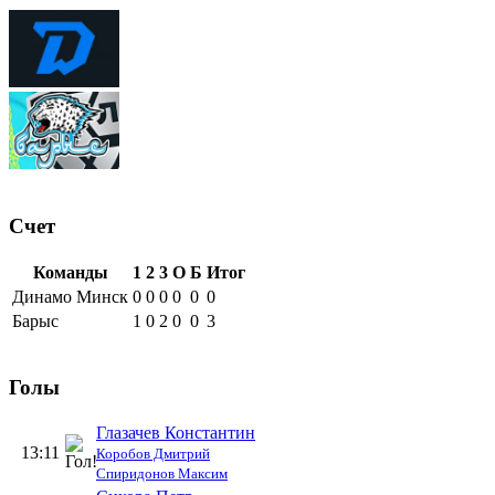
Счет
Команды
1
2
3
О
Б
Итог
Динамо Минск
0
0
0
0
0
0
Барыс
1
0
2
0
0
3
Голы
Глазачев Константин
13:11
Коробов Дмитрий
Спиридонов Максим