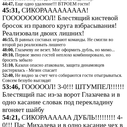
44:47,
Еще одно удаление!!! ВТРОЕМ гости!
45:31,
СИКОРААААААААА!
ГОООООООООЛ! Блестящий кистевой
бросок из правого круга взбрасывания!
Реализовали двоих лишних!
46:55,
В равных составах играют команды. Не смогли во
второй раз реализовать лишнего
48:00,
Глазачеву не везет. Мог оформить дубль, но мимо...
49:10,
Первое звено гостей неплохо комбинировало, но
бросить забыло
51:10,
Казахи опасно атаковали, защита динамовцев
растерялась - Мезин спасает
52:40,
Не видно за счет чего собираются гости отыгрываться.
Совсем беззубо выглядят
53:46,
ГОООООЛ! 3-0!!! ШТУМПЕЛ!!!!!!
Блестящий пас из-за ворот Глазачева и в
одно касание словак под перекладину
вгоняет шайбу
54:21,
СИКОРАААААА ДУБЛЬ!!!!!!!!! 4-
0!!! Пас Михалева и в одно касание чех в