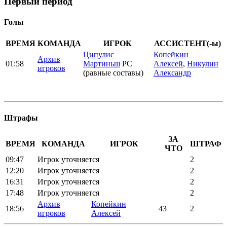
Первый период
Голы
ВРЕМЯ
КОМАНДА
ИГРОК
АССИСТЕНТ(-ы)
Ципулис
Копейкин
Архив
01:58
Мартиньш
РС
Алексей
,
Никулин
игроков
(равные составы)
Александр
Штрафы
ЗА
ВРЕМЯ
КОМАНДА
ИГРОК
ШТРАФ
ЧТО
09:47
Игрок уточняется
2
12:20
Игрок уточняется
2
16:31
Игрок уточняется
2
17:48
Игрок уточняется
2
Архив
Копейкин
18:56
43
2
игроков
Алексей