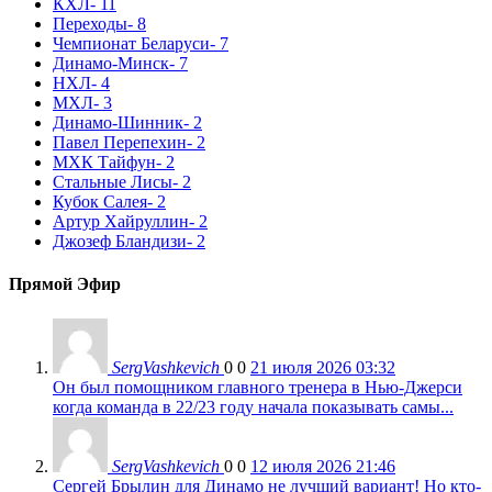
КХЛ
- 11
Переходы
- 8
Чемпионат Беларуси
- 7
Динамо-Минск
- 7
НХЛ
- 4
МХЛ
- 3
Динамо-Шинник
- 2
Павел Перепехин
- 2
МХК Тайфун
- 2
Стальные Лисы
- 2
Кубок Салея
- 2
Артур Хайруллин
- 2
Джозеф Бландизи
- 2
Прямой Эфир
SergVashkevich
0
0
21 июля 2026 03:32
Он был помощником главного тренера в Нью-Джерси
когда команда в 22/23 году начала показывать самы...
SergVashkevich
0
0
12 июля 2026 21:46
Сергей Брылин для Динамо не лучший вариант! Но кто-