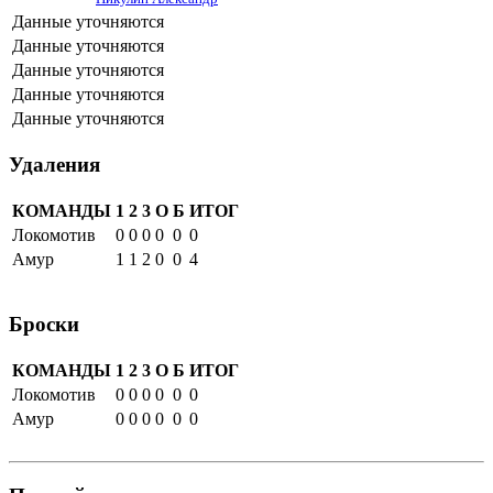
Данные уточняются
Данные уточняются
Данные уточняются
Данные уточняются
Данные уточняются
Удаления
КОМАНДЫ
1
2
3
О
Б
ИТОГ
Локомотив
0
0
0
0
0
0
Амур
1
1
2
0
0
4
Броски
КОМАНДЫ
1
2
3
О
Б
ИТОГ
Локомотив
0
0
0
0
0
0
Амур
0
0
0
0
0
0