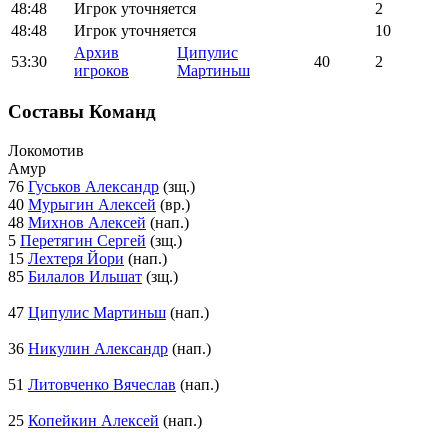
48:48
Игрок уточняется
2
48:48
Игрок уточняется
10
Архив
Ципулис
53:30
40
2
игроков
Мартиньш
Составы Команд
Локомотив
Амур
76
Гуськов Александр
(зщ.)
40
Мурыгин Алексей
(вр.)
48
Михнов Алексей
(нап.)
5
Перетягин Сергей
(зщ.)
15
Лехтеря Йори
(нап.)
85
Билалов Ильшат
(зщ.)
47
Ципулис Мартиньш
(нап.)
36
Никулин Александр
(нап.)
51
Литовченко Вячеслав
(нап.)
25
Копейкин Алексей
(нап.)