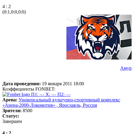
4 : 2
(0:1,0:0,0:0)
Амур
Дата проведения:
19 января 2011 18:00
Коэффициенты FONBET:
П1: —
X: —
П2: —
Арена:
Универсальный культурно-спортивный комплекс
«Арена-2000-Локомотив» , Ярославль, Россия
Зрители:
8500
Статус:
Завершен
4 : 2