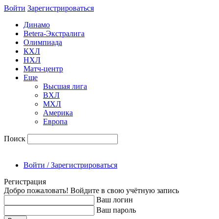
Войти
Зарегиcтрироваться
Динамо
Betera-Экстралига
Олимпиада
КХЛ
НХЛ
Матч-центр
Еще
Высшая лига
ВХЛ
МХЛ
Америка
Европа
Поиск
Войти / Зарегистрироваться
Регистрация
Добро пожаловать! Войдите в свою учётную запись
Ваш логин
Ваш пароль