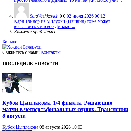
просто главного в Динамо, то не так уж плохо, учит...
SergVashkevich
0
0
02 июля 2026 00:12
Карл Тэйлор из Милуоки (Нэшвил) тоже может
возглавить минское Динамо....
Комментарий удален
Больше
Свяжитесь с нами:
Контакты
ПОСЛЕДНИЕ НОВОСТИ
Кубок Цыплакова. 1/4 финала. Решающие
матчи в четвертьфинальных сериях. Трансляции
8 августа
Кубок Цыплакова
08 августа 2026 10:03