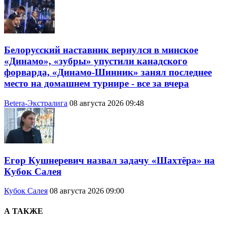
Белорусский наставник вернулся в минское
«Динамо», «зубры» упустили канадского
форварда, «Динамо-Шинник» занял последнее
место на домашнем турнире - все за вчера
Betera-Экстралига
08 августа 2026 09:48
Егор Кушнеревич назвал задачу «Шахтёра» на
Кубок Салея
Кубок Салея
08 августа 2026 09:00
А ТАКЖЕ