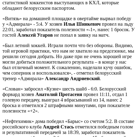
статистикой хоккеистов выступающих в КХЛ, которые
обладают белорусским паспортом.
«Витязь» на домашней площадке в овертайме вырвал победу
у «Адмирала» - 5:4. У хозяев
Илья Шинкевич
провел на льду
22:01, заработал показатель полезности «-1», нанес 1 бросок. У
гостей
Алексей Угаров
не попал в заявку на матч.
«Был летний хоккей. Играли почти что без обороны. Видимо,
той игровой практики, что нам не хватило на предсезонке, мы
решили сегодня добрать. Но даже при не очень хорошей игре
могли добиться положительного результата – в конце у нас
был отличный момент. К сожалению, наделали кучу ошибок,
чем соперник и воспользовался», - отметил белорусский
тренер «Адмирала»
Александр Андриевский
.
«Слован» забросил «Кузне» шесть шайб - 6:0. Белорусский
форвард хозяев
Анатолий Протасеня
провел 11:11, отдал 1
голевую передачу, выиграл 4 вбрасываний из 14, нанес 2
броска и отметился 2 штрафными минутами, при показателе
полезности «+2».
«Нефтехимик» дома победил «Барыс» со счетом 5:2. В составе
российского клуба
Андрей Стась
отметился победным голом
и результативной передачей за 18:39, заработал показатель