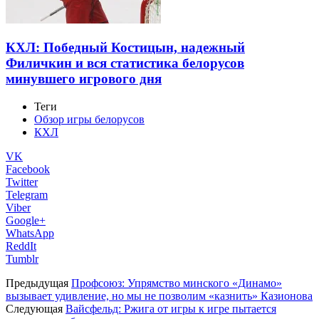
КХЛ: Победный Костицын, надежный
Филичкин и вся статистика белорусов
минувшего игрового дня
Теги
Обзор игры белорусов
КХЛ
VK
Facebook
Twitter
Telegram
Viber
Google+
WhatsApp
ReddIt
Tumblr
Предыдущая
Профсоюз: Упрямство минского «Динамо»
вызывает удивление, но мы не позволим «казнить» Казионова
Следующая
Вайсфельд: Ржига от игры к игре пытается