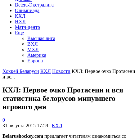
Betera-Экстралига
Олимпиада
КХЛ
НХЛ
Матч-центр
Еще
Высшая лига
ВХЛ
МХЛ
Америка
Европа
Хоккей Беларуси
КХЛ
Новости
КХЛ: Первое очко Протасени
и вс...
КХЛ: Первое очко Протасени и вся
статистика белорусов минувшего
игрового дня
0
31 августа 2015 17:59
КХЛ
Belarushockey.com
предлагает читателям ознакомиться со