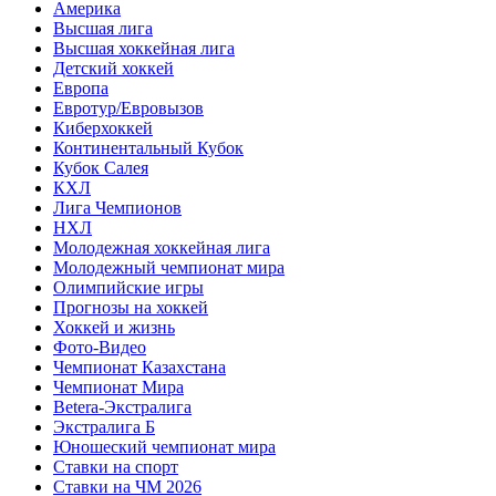
Америка
Высшая лига
Высшая хоккейная лига
Детский хоккей
Европа
Евротур/Евровызов
Киберхоккей
Континентальный Кубок
Кубок Салея
КХЛ
Лига Чемпионов
НХЛ
Молодежная хоккейная лига
Молодежный чемпионат мира
Олимпийские игры
Прогнозы на хоккей
Хоккей и жизнь
Фото-Видео
Чемпионат Казахстана
Чемпионат Мира
Betera-Экстралига
Экстралига Б
Юношеский чемпионат мира
Ставки на спорт
Ставки на ЧМ 2026