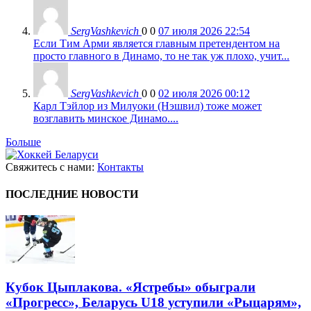
SergVashkevich
0
0
07 июля 2026 22:54
Если Тим Арми является главным претендентом на
просто главного в Динамо, то не так уж плохо, учит...
SergVashkevich
0
0
02 июля 2026 00:12
Карл Тэйлор из Милуоки (Нэшвил) тоже может
возглавить минское Динамо....
Больше
Свяжитесь с нами:
Контакты
ПОСЛЕДНИЕ НОВОСТИ
Кубок Цыплакова. «Ястребы» обыграли
«Прогресс», Беларусь U18 уступили «Рыцарям»,