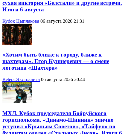
сухая виктория «Белстали» и другие встречи.
Итоги 6 августа
Кубок Цыплакова
06 августа 2026 21:31
«Хотим быть ближе к городу, ближе к
шахтерам». Егор Кушнеревич — о смене
логотипа «Шахтера»
Betera-Экстралига
06 августа 2026 20:44
МХЛ. Кубок председателя Бобруйского
горисполкома. «Динамо-Шинник» эпично
уступил «Крыльям Советов», «Тайфун» по
буллитам одолел «Стальных Лисов». Итоги 6