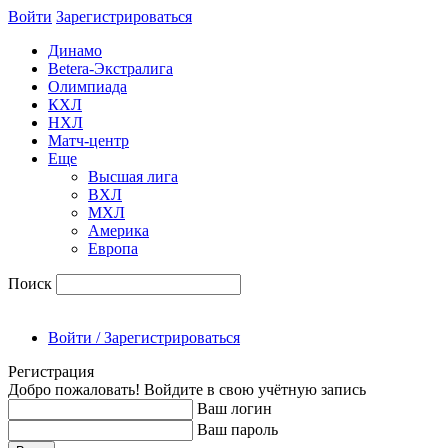
Войти
Зарегиcтрироваться
Динамо
Betera-Экстралига
Олимпиада
КХЛ
НХЛ
Матч-центр
Еще
Высшая лига
ВХЛ
МХЛ
Америка
Европа
Поиск
Войти / Зарегистрироваться
Регистрация
Добро пожаловать! Войдите в свою учётную запись
Ваш логин
Ваш пароль