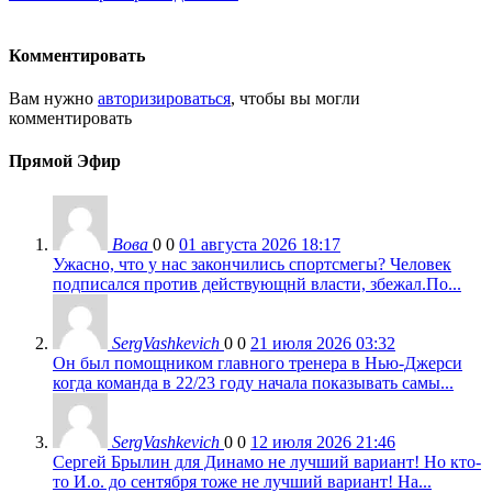
Комментировать
Вам нужно
авторизироваться
, чтобы вы могли
комментировать
Прямой Эфир
Вова
0
0
01 августа 2026 18:17
Ужасно, что у нас закончились спортсмегы? Человек
подписался против действующнй власти, збежал.По...
SergVashkevich
0
0
21 июля 2026 03:32
Он был помощником главного тренера в Нью-Джерси
когда команда в 22/23 году начала показывать самы...
SergVashkevich
0
0
12 июля 2026 21:46
Сергей Брылин для Динамо не лучший вариант! Но кто-
то И.о. до сентября тоже не лучший вариант! На...