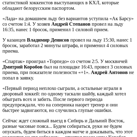
статистикой хоккеистов выступающих в КХЛ, которые
обладают белорусским паспортом.
«Лада» на домашнем льду без вариантов уступила «Ак Барсу»
со счетом 1:4. У хозяев
Андрей Степанов
провел на льду
16:35, нанес 1 бросок, применил 1 силовой прием.
У казанцев
Владимир Денисов
провел на льду 15:30, нанес 1
бросок, заработал 2 минуты штрафа, и применил 4 силовых
приема.
«Спартак» проиграл «Торпедо» со счетом 2:5. У москвичей
Дмитрий Коробов
был на площадке 16:43, провел 3 силовых
приема, при показателе полезности «+1».
Андрей Антонов
не
попал в заявку.
«Первый период неплохо сыграли, а остальные играли в
дворовый хоккей: по одному таскали шайбу, каждый хотел
обыграть всех и забить. После первого периода
предупреждали, что на соперника наорет тренер и они
быстрее задвигаются, но случились глупые ошибки.
Сейчас ждет сложный выезд в Сибирь и Дальний Восток,
разные часовые пояса... Будем собираться, руки не будем
опускать, будем биться в каждом матче и доказывать, что этот