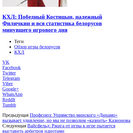
КХЛ: Победный Костицын, надежный
Филичкин и вся статистика белорусов
минувшего игрового дня
Теги
Обзор игры белорусов
КХЛ
VK
Facebook
Twitter
Telegram
Viber
Google+
WhatsApp
ReddIt
Tumblr
Предыдущая
Профсоюз: Упрямство минского «Динамо»
вызывает удивление, но мы не позволим «казнить» Казионова
Следующая
Вайсфельд: Ржига от игры к игре пытается
выставить арбитров идиотами