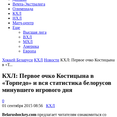
Betera-Экстралига
Олимпиада
КХЛ
НХЛ
Матч-центр
Еще
Высшая лига
ВХЛ
МХЛ
Америка
Европа
Хоккей Беларуси
КХЛ
Новости
КХЛ: Первое очко Костицына
в «Т...
КХЛ: Первое очко Костицына в
«Торпедо» и вся статистика белорусов
минувшего игрового дня
0
01 сентября 2015 08:56
КХЛ
Belarushockey.com
предлагает читателям ознакомиться со