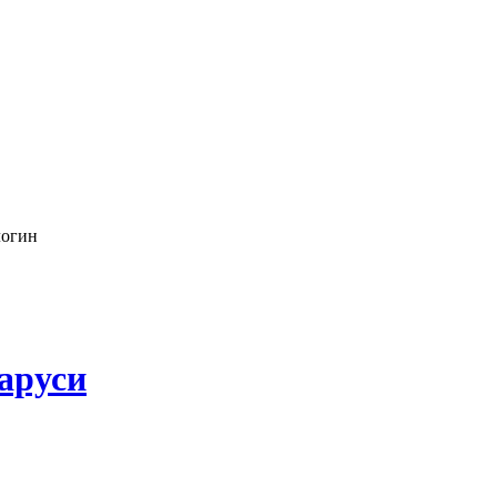
логин
аруси