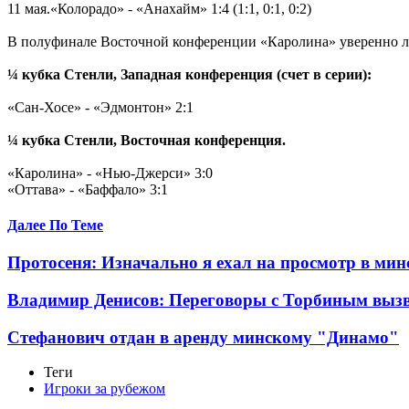
11 мая.«Колорадо» - «Анахайм» 1:4 (1:1, 0:1, 0:2)
В полуфинале Восточной конференции «Каролина» уверенно ли
¼ кубка Стенли, Западная конференция (счет в серии):
«Сан-Хосе» - «Эдмонтон» 2:1
¼ кубка Стенли, Восточная конференция.
«Каролина» - «Нью-Джерси» 3:0
«Оттава» - «Баффало» 3:1
Далее По Теме
Протосеня: Изначально я ехал на просмотр в ми
Владимир Денисов: Переговоры с Торбиным вызв
Стефанович отдан в аренду минскому "Динамо"
Теги
Игроки за рубежом