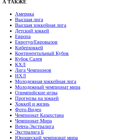
А ТАКЖЕ
Америка
Высшая лига
Высшая хоккейная лига
Детский хоккей
Европа
Евротур/Евровызов
Киберхоккей
Континентальный Кубок
Кубок Салея
КХЛ
Лига Чемпионов
НХЛ
Молодежная хоккейная лига
Молодежный чемпионат мира
Олимпийские игры
Прогнозы на хоккей
Хоккей и жизнь
Фото-Видео
Чемпионат Казахстана
Чемпионат Мира
Betera-Экстралига
Экстралига Б
Юношеский чемпионат мира