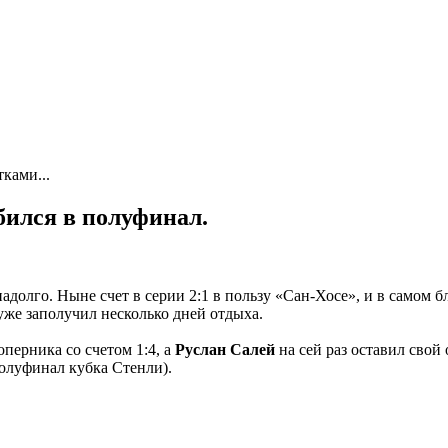
ками...
бился в полуфинал.
адолго. Ныне счет в серии 2:1 в пользу «Сан-Хосе», и в самом 
уже заполучил несколько дней отдыха.
перника со счетом 1:4, а
Руслан Салей
на сей раз оставил свой
олуфинал кубка Стенли).