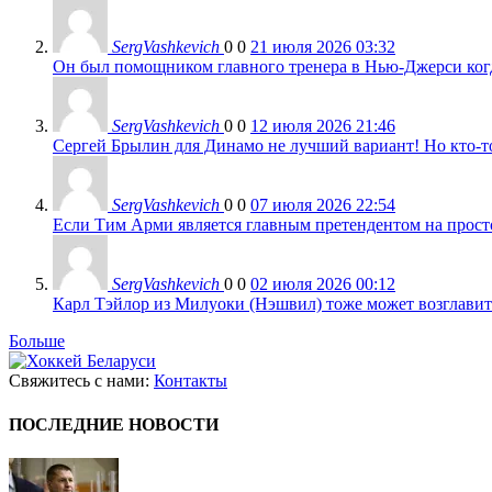
SergVashkevich
0
0
21 июля 2026 03:32
Он был помощником главного тренера в Нью-Джерси когда
SergVashkevich
0
0
12 июля 2026 21:46
Сергей Брылин для Динамо не лучший вариант! Но кто-то 
SergVashkevich
0
0
07 июля 2026 22:54
Если Тим Арми является главным претендентом на просто 
SergVashkevich
0
0
02 июля 2026 00:12
Карл Тэйлор из Милуоки (Нэшвил) тоже может возглавить
Больше
Свяжитесь с нами:
Контакты
ПОСЛЕДНИЕ НОВОСТИ