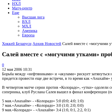
НХЛ
Матч-центр
Еще
Высшая лига
ВХЛ
МХЛ
Америка
Европа
Хоккей Беларуси
Архив Новостей
Салей вместе с «могучими ут
Салей вместе с «могучими утками» про
0
12 мая 2006 10:31
Борьба между «нефтяниками» и «акулами» рискует затянуться н
придется провести еще две встречи, в то время как «Анахайм» 
В четвертом матче серии против «Колорадо», «утки» одолели со
соперника, клуб Руслана Салея вышел в финал конференции (п
5 мая.«Анахайм» - «Колорадо» 5:0 (0:0; 4:0; 1:0)
7 мая.«Анахайм» - «Колорадо» 3:0 (1:0; 2:0; 0:0)
9 мая.«Колорадо» - «Анахайм» 3:4 (1:0, 0:1, 2:2, 0:1)