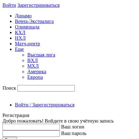
Войти
Зарегиcтрироваться
Динамо
Betera-Экстралига
Олимпиада
КХЛ
НХЛ
Матч-центр
Еще
Высшая лига
ВХЛ
МХЛ
Америка
Европа
Поиск
Войти / Зарегистрироваться
Регистрация
Добро пожаловать! Войдите в свою учётную запись
Ваш логин
Ваш пароль