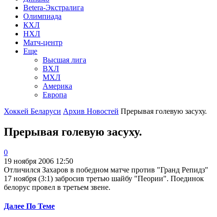
Betera-Экстралига
Олимпиада
КХЛ
НХЛ
Матч-центр
Еще
Высшая лига
ВХЛ
МХЛ
Америка
Европа
Хоккей Беларуси
Архив Новостей
Прерывая голевую засуху.
Прерывая голевую засуху.
0
19 ноября 2006 12:50
Отличился Захаров в победном матче против "Гранд Репидз"
17 ноября (3:1) забросив третью шайбу "Пеории". Поединок
белорус провел в третьем звене.
Далее По Теме