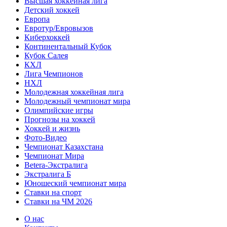
Высшая хоккейная лига
Детский хоккей
Европа
Евротур/Евровызов
Киберхоккей
Континентальный Кубок
Кубок Салея
КХЛ
Лига Чемпионов
НХЛ
Молодежная хоккейная лига
Молодежный чемпионат мира
Олимпийские игры
Прогнозы на хоккей
Хоккей и жизнь
Фото-Видео
Чемпионат Казахстана
Чемпионат Мира
Betera-Экстралига
Экстралига Б
Юношеский чемпионат мира
Ставки на спорт
Ставки на ЧМ 2026
О нас