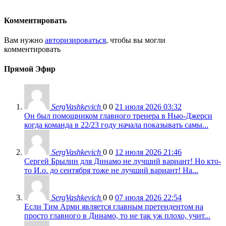
Комментировать
Вам нужно
авторизироваться
, чтобы вы могли
комментировать
Прямой Эфир
SergVashkevich
0
0
21 июля 2026 03:32
Он был помощником главного тренера в Нью-Джерси
когда команда в 22/23 году начала показывать самы...
SergVashkevich
0
0
12 июля 2026 21:46
Сергей Брылин для Динамо не лучший вариант! Но кто-
то И.о. до сентября тоже не лучший вариант! На...
SergVashkevich
0
0
07 июля 2026 22:54
Если Тим Арми является главным претендентом на
просто главного в Динамо, то не так уж плохо, учит...