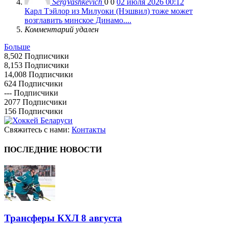
SergVashkevich
0
0
02 июля 2026 00:12
Карл Тэйлор из Милуоки (Нэшвил) тоже может
возглавить минское Динамо....
Комментарий удален
Больше
8,502
Подписчики
8,153
Подписчики
14,008
Подписчики
624
Подписчики
---
Подписчики
2077
Подписчики
156
Подписчики
Свяжитесь с нами:
Контакты
ПОСЛЕДНИЕ НОВОСТИ
Трансферы КХЛ 8 августа