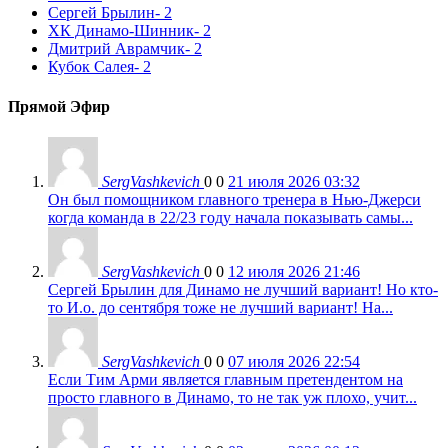
Сергей Брылин
- 2
ХК Динамо-Шинник
- 2
Дмитрий Аврамчик
- 2
Кубок Салея
- 2
Прямой Эфир
SergVashkevich
0
0
21 июля 2026 03:32
Он был помощником главного тренера в Нью-Джерси
когда команда в 22/23 году начала показывать самы...
SergVashkevich
0
0
12 июля 2026 21:46
Сергей Брылин для Динамо не лучший вариант! Но кто-
то И.о. до сентября тоже не лучший вариант! На...
SergVashkevich
0
0
07 июля 2026 22:54
Если Тим Арми является главным претендентом на
просто главного в Динамо, то не так уж плохо, учит...