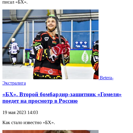
писал «БХ».
Betera-
Экстралига
«БХ». Второй бомбардир-защитник «Гомеля»
поедет на просмотр в Россию
19 мая 2023 14:03
Как стало известно «БХ».