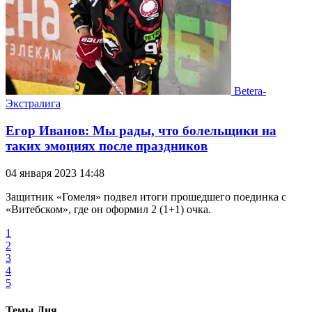
Betera-
Экстралига
Егор Иванов: Мы рады, что болельщики на
таких эмоциях после праздников
04 января 2023 14:48
Защитник «Гомеля» подвел итоги прошедшего поединка с
«Витебском», где он оформил 2 (1+1) очка.
1
2
3
4
5
Темы Дня