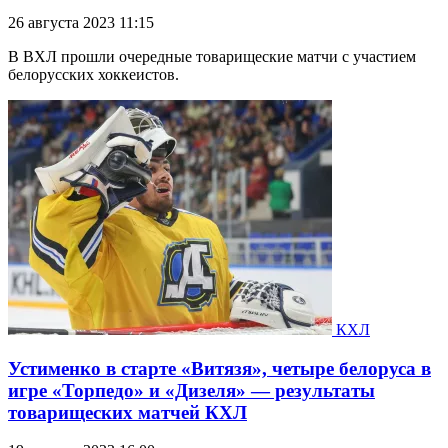
26 августа 2023 11:15
В ВХЛ прошли очередные товарищеские матчи с участием
белорусских хоккеистов.
КХЛ
Устименко в старте «Витязя», четыре белоруса в
игре «Торпедо» и «Дизеля» — результаты
товарищеских матчей КХЛ