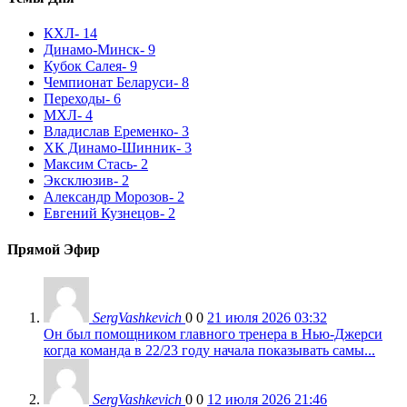
КХЛ
- 14
Динамо-Минск
- 9
Кубок Салея
- 9
Чемпионат Беларуси
- 8
Переходы
- 6
МХЛ
- 4
Владислав Еременко
- 3
ХК Динамо-Шинник
- 3
Максим Стась
- 2
Эксклюзив
- 2
Александр Морозов
- 2
Евгений Кузнецов
- 2
Прямой Эфир
SergVashkevich
0
0
21 июля 2026 03:32
Он был помощником главного тренера в Нью-Джерси
когда команда в 22/23 году начала показывать самы...
SergVashkevich
0
0
12 июля 2026 21:46