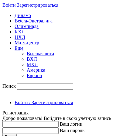
Войти
Зарегиcтрироваться
Динамо
Betera-Экстралига
Олимпиада
КХЛ
НХЛ
Матч-центр
Еще
Высшая лига
ВХЛ
МХЛ
Америка
Европа
Поиск
Войти / Зарегистрироваться
Регистрация
Добро пожаловать! Войдите в свою учётную запись
Ваш логин
Ваш пароль