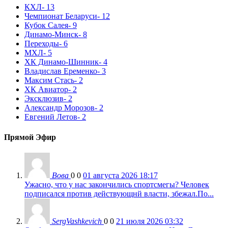
КХЛ
- 13
Чемпионат Беларуси
- 12
Кубок Салея
- 9
Динамо-Минск
- 8
Переходы
- 6
МХЛ
- 5
ХК Динамо-Шинник
- 4
Владислав Еременко
- 3
Максим Стась
- 2
ХК Авиатор
- 2
Эксклюзив
- 2
Александр Морозов
- 2
Евгений Летов
- 2
Прямой Эфир
Вова
0
0
01 августа 2026 18:17
Ужасно, что у нас закончились спортсмегы? Человек
подписался против действующнй власти, збежал.По...
SergVashkevich
0
0
21 июля 2026 03:32