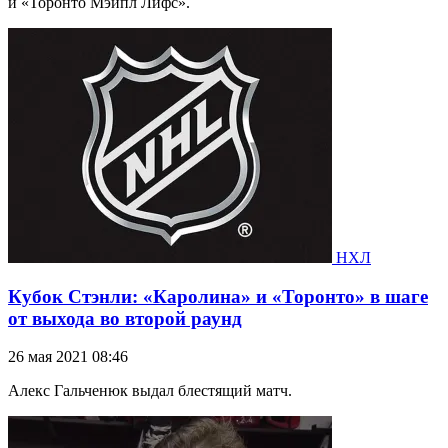
и «Торонто Мэйпл Лифс».
НХЛ
Кубок Стэнли: «Каролина» и «Торонто» в шаге
от выхода во второй раунд
26 мая 2021 08:46
Алекс Гальченюк выдал блестящий матч.