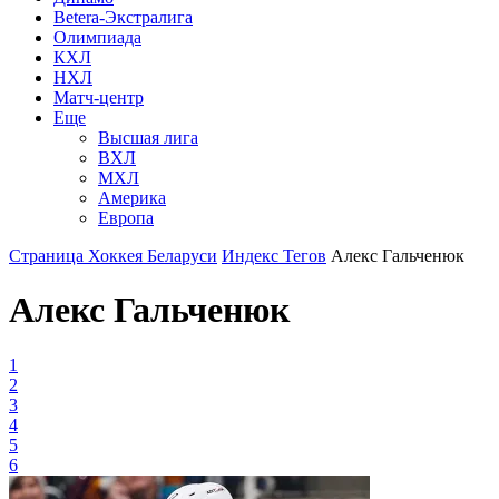
Betera-Экстралига
Олимпиада
КХЛ
НХЛ
Матч-центр
Еще
Высшая лига
ВХЛ
МХЛ
Америка
Европа
Страница Хоккея Беларуси
Индекс Тегов
Алекс Гальченюк
Алекс Гальченюк
1
2
3
4
5
6