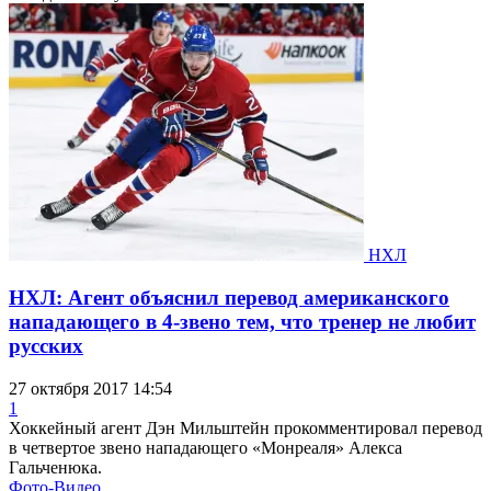
НХЛ
НХЛ: Агент объяснил перевод американского
нападающего в 4-звено тем, что тренер не любит
русских
27 октября 2017 14:54
1
Хоккейный агент Дэн Мильштейн прокомментировал перевод
в четвертое звено нападающего «Монреаля» Алекса
Гальченюка.
Фото-Видео