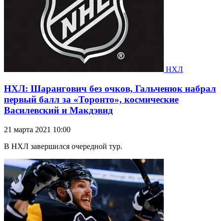
НХЛ
НХЛ: Шарангович без очков, Гальченюк набрал
первый балл за «Торонто», космические
Василевский и Макдэвид
21 марта 2021 10:00
В НХЛ завершился очередной тур.