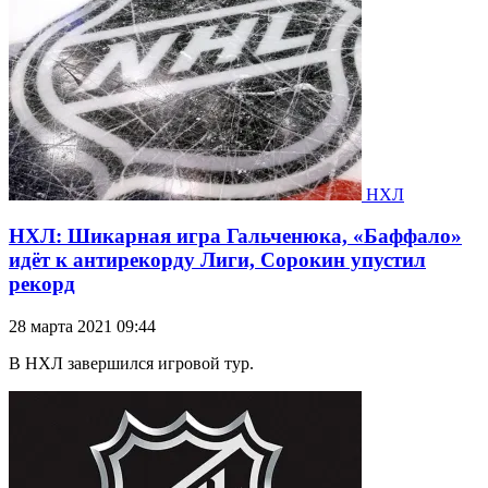
НХЛ
НХЛ: Шикарная игра Гальченюка, «Баффало»
идёт к антирекорду Лиги, Сорокин упустил
рекорд
28 марта 2021 09:44
В НХЛ завершился игровой тур.