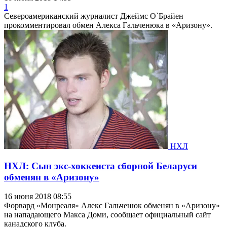
1
Североамериканский журналист Джеймс О`Брайен
прокомментировал обмен Алекса Гальченюка в «Аризону».
НХЛ
НХЛ: Сын экс-хоккеиста сборной Беларуси
обменян в «Аризону»
16 июня 2018 08:55
Форвард «Монреаля» Алекс Гальченюк обменян в «Аризону»
на нападающего Макса Доми, сообщает официальный сайт
канадского клуба.