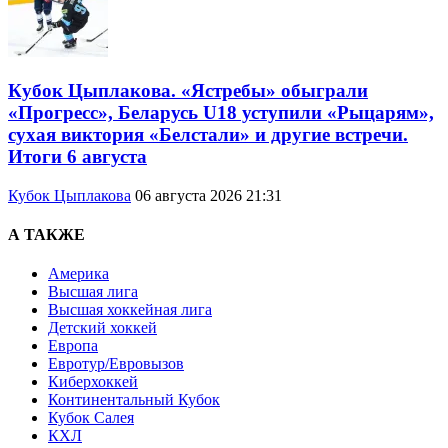
Кубок Цыплакова. «Ястребы» обыграли
«Прогресс», Беларусь U18 уступили «Рыцарям»,
сухая виктория «Белстали» и другие встречи.
Итоги 6 августа
Кубок Цыплакова
06 августа 2026 21:31
А ТАКЖЕ
Америка
Высшая лига
Высшая хоккейная лига
Детский хоккей
Европа
Евротур/Евровызов
Киберхоккей
Континентальный Кубок
Кубок Салея
КХЛ