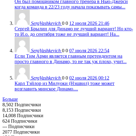
Он был помощником главного тренера в Нью-Джерси
когда команда в 22/23 году начала показывать самы...
SergVashkevich
0
0
12 июля 2026 21:46
Сергей Брылин для Динамо не лучший вариант! Но кто-
то И.о. до сентября тоже не лучший вариант! На...
SergVashkevich
0
0
07 июля 2026 22:54
Если Тим Арми является главным претендентом на
просто главного в Динамо, то не так уж плохо, учит...
SergVashkevich
0
0
02 июля 2026 00:12
Карл Тэйлор из Милуоки (Нэшвил) тоже может
возглавить минское Динамо....
Больше
8,502
Подписчики
8,153
Подписчики
14,008
Подписчики
624
Подписчики
---
Подписчики
2077
Подписчики