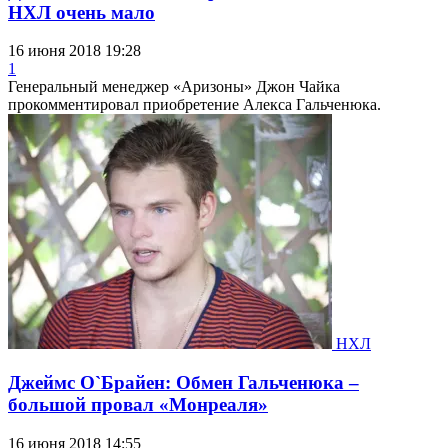
НХЛ очень мало
16 июня 2018 19:28
1
Генеральный менеджер «Аризоны» Джон Чайка
прокомментировал приобретение Алекса Гальченюка.
НХЛ
Джеймс О`Брайен: Обмен Гальченюка –
большой провал «Монреаля»
16 июня 2018 14:55