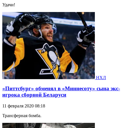
Удачи!
НХЛ
«Питтсбург» обменял в «Миннесоту» сына экс-
игрока сборной Беларуси
11 февраля 2020 08:18
Трансферная бомба.