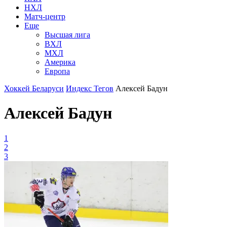
НХЛ
Матч-центр
Еще
Высшая лига
ВХЛ
МХЛ
Америка
Европа
Хоккей Беларуси
Индекс Тегов
Алексей Бадун
Алексей Бадун
1
2
3