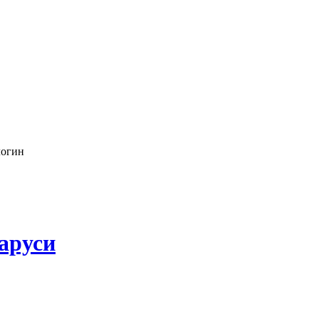
логин
аруси