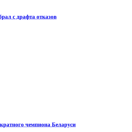
брал с драфта отказов
хкратного чемпиона Беларуси