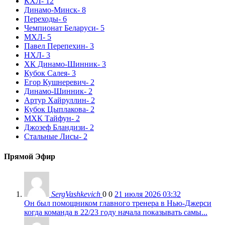
КХЛ
- 12
Динамо-Минск
- 8
Переходы
- 6
Чемпионат Беларуси
- 5
МХЛ
- 5
Павел Перепехин
- 3
НХЛ
- 3
ХК Динамо-Шинник
- 3
Кубок Салея
- 3
Егор Кушнеревич
- 2
Динамо-Шинник
- 2
Артур Хайруллин
- 2
Кубок Цыплакова
- 2
МХК Тайфун
- 2
Джозеф Бландизи
- 2
Стальные Лисы
- 2
Прямой Эфир
SergVashkevich
0
0
21 июля 2026 03:32
Он был помощником главного тренера в Нью-Джерси
когда команда в 22/23 году начала показывать самы...