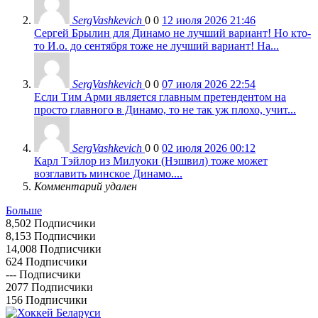
SergVashkevich
0
0
12 июля 2026 21:46
Сергей Брылин для Динамо не лучший вариант! Но кто-
то И.о. до сентября тоже не лучший вариант! На...
SergVashkevich
0
0
07 июля 2026 22:54
Если Тим Арми является главным претендентом на
просто главного в Динамо, то не так уж плохо, учит...
SergVashkevich
0
0
02 июля 2026 00:12
Карл Тэйлор из Милуоки (Нэшвил) тоже может
возглавить минское Динамо....
Комментарий удален
Больше
8,502
Подписчики
8,153
Подписчики
14,008
Подписчики
624
Подписчики
---
Подписчики
2077
Подписчики
156
Подписчики