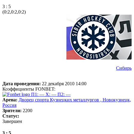
3 : 5
(0:2,0:2,0:2)
Сибирь
Дата проведения:
22 декабря 2010 14:00
Коэффициенты FONBET:
П1: —
X: —
П2: —
Арена:
Дворец спорта Кузнецких металлургов , Новокузнецк,
Россия
Зрители:
2200
Статус:
Завершен
3 : 5