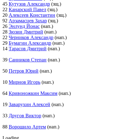
45
Кутузов Александр
(зщ.)
22
Канарский Павел
(зщ.)
20
Алексеев Константин
(зщ.)
92
Арзамасцев Захар
(зщ.)
26
Энлунд Йонас
(нап.)
28
Зюзин Дмитрий
(нап.)
22
Черников Александр
(нап.)
29
Бумагин Александр
(нап.)
14
Тарасов Дмитрий
(нап.)
39
Санников Степан
(нап.)
50
Петров Юрий
(нап.)
10
Мирнов Игорь
(нап.)
64
Кривоножкин Максим
(нап.)
19
Заварухин Алексей
(нап.)
33
Другов Виктор
(нап.)
88
Ворошило Артем
(нап.)
Loading...