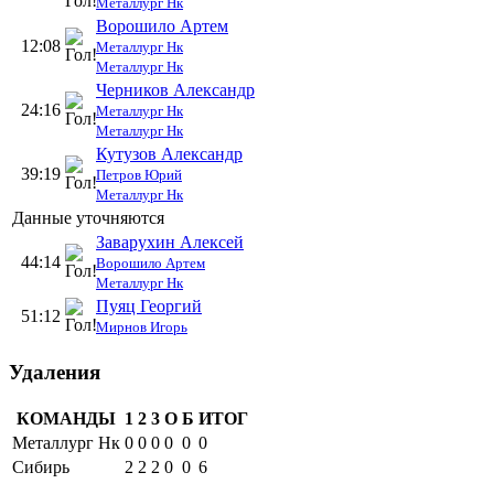
Металлург Нк
Ворошило Артем
12:08
Металлург Нк
Металлург Нк
Черников Александр
24:16
Металлург Нк
Металлург Нк
Кутузов Александр
39:19
Петров Юрий
Металлург Нк
Данные уточняются
Заварухин Алексей
44:14
Ворошило Артем
Металлург Нк
Пуяц Георгий
51:12
Мирнов Игорь
Удаления
КОМАНДЫ
1
2
3
О
Б
ИТОГ
Металлург Нк
0
0
0
0
0
0
Сибирь
2
2
2
0
0
6