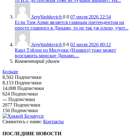
то И.о. до сентября тоже не лучший вариант! На...
SergVashkevich
0
0
07 июля 2026 22:54
Если Тим Арми является главным претендентом на
просто главного в Динамо, то не так уж плохо, учит...
SergVashkevich
0
0
02 июля 2026 00:12
Карл Тэйлор из Милуоки (Нэшвил) тоже может
возглавить минское Динамо....
Комментарий удален
Больше
8,502
Подписчики
8,153
Подписчики
14,008
Подписчики
624
Подписчики
---
Подписчики
2077
Подписчики
156
Подписчики
Свяжитесь с нами:
Контакты
ПОСЛЕДНИЕ НОВОСТИ