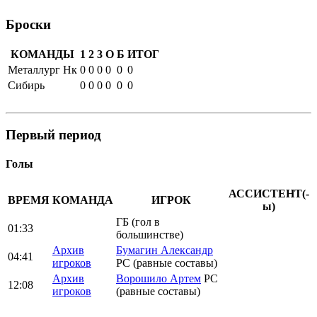
Броски
КОМАНДЫ
1
2
3
О
Б
ИТОГ
Металлург Нк
0
0
0
0
0
0
Сибирь
0
0
0
0
0
0
Первый период
Голы
АССИСТЕНТ(-
ВРЕМЯ
КОМАНДА
ИГРОК
ы)
ГБ (гол в
01:33
большинстве)
Архив
Бумагин Александр
04:41
игроков
РС (равные составы)
Архив
Ворошило Артем
РС
12:08
игроков
(равные составы)