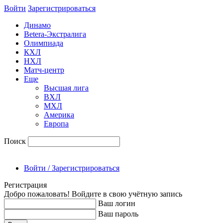
Войти
Зарегиcтрироваться
Динамо
Betera-Экстралига
Олимпиада
КХЛ
НХЛ
Матч-центр
Еще
Высшая лига
ВХЛ
МХЛ
Америка
Европа
Поиск
Войти / Зарегистрироваться
Регистрация
Добро пожаловать! Войдите в свою учётную запись
Ваш логин
Ваш пароль