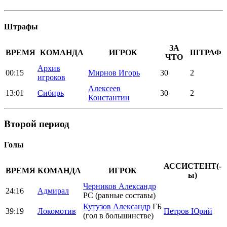
Штрафы
ЗА
ВРЕМЯ
КОМАНДА
ИГРОК
ШТРАФ
ЧТО
Архив
00:15
Мирнов Игорь
30
2
игроков
Алексеев
13:01
Сибирь
30
2
Константин
Второй период
Голы
АССИСТЕНТ(-
ВРЕМЯ
КОМАНДА
ИГРОК
ы)
Черников Александр
24:16
Адмирал
РС (равные составы)
Кутузов Александр
ГБ
39:19
Локомотив
Петров Юрий
(гол в большинстве)