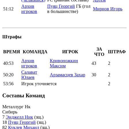
Архив
Пуяц Георгий
ГБ (гол
51:12
Мирнов Игорь
игроков
в большинстве)
Штрафы
ЗА
ВРЕМЯ
КОМАНДА
ИГРОК
ШТРАФ
ЧТО
Архив
Кривоножкин
40:53
43
2
игроков
Максим
Салават
50:20
Арзамасцев Захар
30
2
Юлаев
53:56
Игрок уточняется
2
Составы Команд
Металлург Нк
Сибирь
7
Энджелл Ник
(зщ.)
18
Пуяц Георгий
(зщ.)
82
Куклев Михаил
(зщ.)