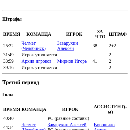
Штрафы
ЗА
ВРЕМЯ
КОМАНДА
ИГРОК
ШТРАФ
ЧТО
Челмет
Заварухин
25:22
38
2+2
(Челябинск)
Алексей
31:49
Игрок уточняется
2
33:59
Архив игроков
Мирнов Игорь
41
2
39:16
Игрок уточняется
2
Третий период
Голы
АССИСТЕНТ(-
ВРЕМЯ
КОМАНДА
ИГРОК
ы)
40:40
РС (равные составы)
Челмет
Заварухин Алексей
Ворошило
44:14
(Челябинск)
РС (равные составы)
Артем