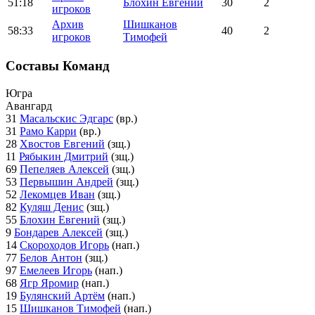
51:18
Блохин Евгений
30
2
игроков
Архив
Шишканов
58:33
40
2
игроков
Тимофей
Составы Команд
Югра
Авангард
31
Масальскис Эдгарс
(вр.)
31
Рамо Карри
(вр.)
28
Хвостов Евгений
(зщ.)
11
Рябыкин Дмитрий
(зщ.)
69
Пепеляев Алексей
(зщ.)
53
Первышин Андрей
(зщ.)
52
Лекомцев Иван
(зщ.)
82
Куляш Денис
(зщ.)
55
Блохин Евгений
(зщ.)
9
Бондарев Алексей
(зщ.)
14
Скороходов Игорь
(нап.)
77
Белов Антон
(зщ.)
97
Емелеев Игорь
(нап.)
68
Ягр Яромир
(нап.)
19
Булянский Артём
(нап.)
15
Шишканов Тимофей
(нап.)