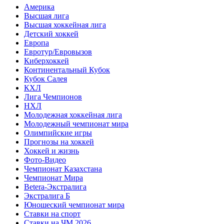
Америка
Высшая лига
Высшая хоккейная лига
Детский хоккей
Европа
Евротур/Евровызов
Киберхоккей
Континентальный Кубок
Кубок Салея
КХЛ
Лига Чемпионов
НХЛ
Молодежная хоккейная лига
Молодежный чемпионат мира
Олимпийские игры
Прогнозы на хоккей
Хоккей и жизнь
Фото-Видео
Чемпионат Казахстана
Чемпионат Мира
Betera-Экстралига
Экстралига Б
Юношеский чемпионат мира
Ставки на спорт
Ставки на ЧМ 2026