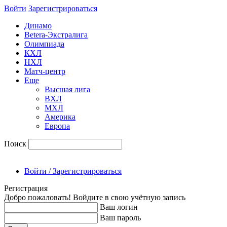
Войти
Зарегиcтрироваться
Динамо
Betera-Экстралига
Олимпиада
КХЛ
НХЛ
Матч-центр
Еще
Высшая лига
ВХЛ
МХЛ
Америка
Европа
Поиск
Войти / Зарегистрироваться
Регистрация
Добро пожаловать! Войдите в свою учётную запись
Ваш логин
Ваш пароль