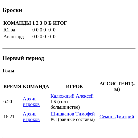
Броски
КОМАНДЫ
1
2
3
О
Б
ИТОГ
Югра
0
0
0
0
0
0
Авангард
0
0
0
0
0
0
Первый период
Голы
АССИСТЕНТ(-
ВРЕМЯ
КОМАНДА
ИГРОК
ы)
Калюжный Алексей
Архив
6:50
ГБ (гол в
игроков
большинстве)
Архив
Шишканов Тимофей
16:21
Семин Дмитрий
игроков
РС (равные составы)