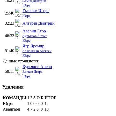
16:21
Семин Дмитрий
Югра
Емелеев Игорь
25:40
Югра
32:23
Алтарев Дмитрий
Аверин Егор
46:32
Курьянов Антон
Югра
Ягр Яромир
51:40
Калюжный Алексей
Югра
Данные уточняются
Курьянов Антон
58:11
Волков Игорь
Югра
Удаления
КОМАНДЫ
1
2
3
О
Б
ИТОГ
Югра
1
0
0
0
0
1
Авангард
4
7
2
0
0
13