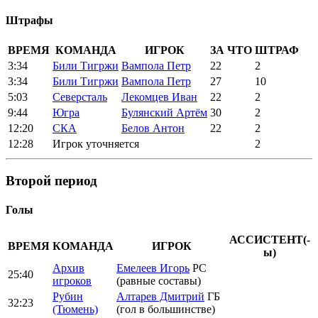
Штрафы
ВРЕМЯ
КОМАНДА
ИГРОК
ЗА ЧТО
ШТРАФ
3:34
Били Тигржи
Вампола Петр
22
2
3:34
Били Тигржи
Вампола Петр
27
10
5:03
Северсталь
Лекомцев Иван
22
2
9:44
Югра
Булянский Артём
30
2
12:20
СКА
Белов Антон
22
2
12:28
Игрок уточняется
2
Второй период
Голы
АССИСТЕНТ(-
ВРЕМЯ
КОМАНДА
ИГРОК
ы)
Архив
Емелеев Игорь
РС
25:40
игроков
(равные составы)
Рубин
Алтарев Дмитрий
ГБ
32:23
(Тюмень)
(гол в большинстве)