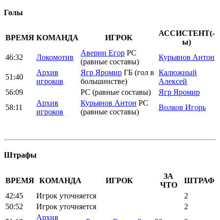
Голы
АССИСТЕНТ(-
ВРЕМЯ
КОМАНДА
ИГРОК
ы)
Аверин Егор
РС
46:32
Локомотив
Курьянов Антон
(равные составы)
Архив
Ягр Яромир
ГБ (гол в
Калюжный
51:40
игроков
большинстве)
Алексей
56:09
РС (равные составы)
Ягр Яромир
Архив
Курьянов Антон
РС
58:11
Волков Игорь
игроков
(равные составы)
Штрафы
ЗА
ВРЕМЯ
КОМАНДА
ИГРОК
ШТРАФ
ЧТО
42:45
Игрок уточняется
2
50:52
Игрок уточняется
2
Архив