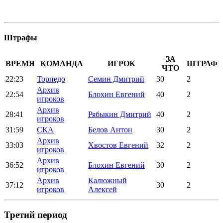
Штрафы
ЗА
ВРЕМЯ
КОМАНДА
ИГРОК
ШТРАФ
ЧТО
22:23
Торпедо
Семин Дмитрий
30
2
Архив
22:54
Блохин Евгений
40
2
игроков
Архив
28:41
Рябыкин Дмитрий
40
2
игроков
31:59
СКА
Белов Антон
30
2
Архив
33:03
Хвостов Евгений
32
2
игроков
Архив
36:52
Блохин Евгений
30
2
игроков
Архив
Калюжный
37:12
30
2
игроков
Алексей
Третий период