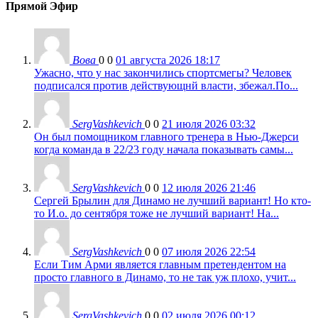
Прямой Эфир
Вова
0
0
01 августа 2026 18:17
Ужасно, что у нас закончились спортсмегы? Человек
подписался против действующнй власти, збежал.По...
SergVashkevich
0
0
21 июля 2026 03:32
Он был помощником главного тренера в Нью-Джерси
когда команда в 22/23 году начала показывать самы...
SergVashkevich
0
0
12 июля 2026 21:46
Сергей Брылин для Динамо не лучший вариант! Но кто-
то И.о. до сентября тоже не лучший вариант! На...
SergVashkevich
0
0
07 июля 2026 22:54
Если Тим Арми является главным претендентом на
просто главного в Динамо, то не так уж плохо, учит...
SergVashkevich
0
0
02 июля 2026 00:12