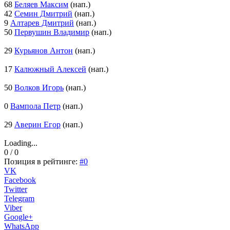
68
Беляев Максим
(нап.)
42
Семин Дмитрий
(нап.)
9
Алтарев Дмитрий
(нап.)
50
Первушин Владимир
(нап.)
29
Курьянов Антон
(нап.)
17
Калюжный Алексей
(нап.)
50
Волков Игорь
(нап.)
0
Вампола Петр
(нап.)
29
Аверин Егор
(нап.)
Loading...
0 / 0
Позиция в рейтинге:
#0
VK
Facebook
Twitter
Telegram
Viber
Google+
WhatsApp