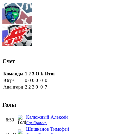
Счет
Команды
1
2
3
О
Б
Итог
Югра
0
0
0
0
0
0
Авангард
2
2
3
0
0
7
Голы
Калюжный Алексей
6:50
Ягр Яромир
Шишканов Тимофей