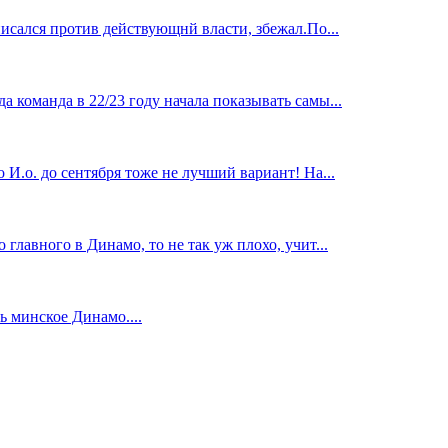
исался против действующнй власти, збежал.По...
 команда в 22/23 году начала показывать самы...
И.о. до сентября тоже не лучший вариант! На...
главного в Динамо, то не так уж плохо, учит...
 минское Динамо....