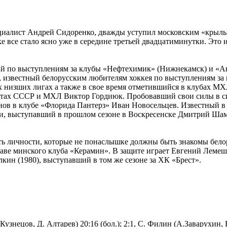
циалист Андрей Сидоренко, дважды уступил московским «крылыш
е все стало ясно уже в середине третьей двадцатиминутки. Это 
й по выступлениям за клубы «Нефтехимик» (Нижнекамск) и «Ак 
, известный белорусским любителям хоккея по выступлениям за
 низших лигах а также в свое время отметившийся в клубах М
натах СССР и МХЛ Виктор Гордиюк. Пробовавший свои силы в с
ов в клубе «Флорида Пантерз» Иван Новосельцев. Известный в
ии, выступавший в прошлом сезоне в Воскресенске Дмитрий Ша
сть личности, которые не понаслышке должны быть знакомы бел
ставе минского клуба «Керамин». В защите играет Евгений Лемеш
ин (1980), выступавший в том же сезоне за ХК «Брест».
Кузнецов, Д. Алтарев) 20:16 (бол.); 2:1, С. Филин (А.Заварухин, В