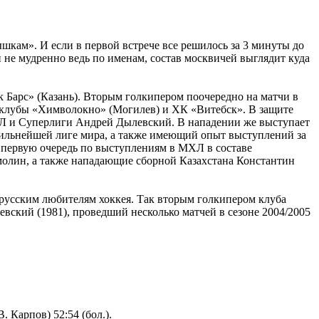
кам». И если в первой встрече все решилось за 3 минуты до
и не мудренно ведь по именам, состав москвичей выглядит куда
Барс» (Казань). Вторым голкипером поочередно на матчи в
 клубы «Химволокно» (Могилев) и ХК «Витебск». В защите
ХЛ и Суперлиги Андрей Дылевский. В нападении же выступает
ильнейшей лиге мира, а также имеющий опыт выступлений за
 первую очередь по выступлениям в МХЛ в составе
молин, а также нападающие сборной Казахстана Константин
орусским любителям хоккея. Так вторым голкипером клуба
евский (1981), проведший несколько матчей в сезоне 2004/2005
. Карпов) 52:54 (бол.).