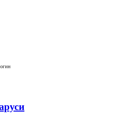
логин
аруси