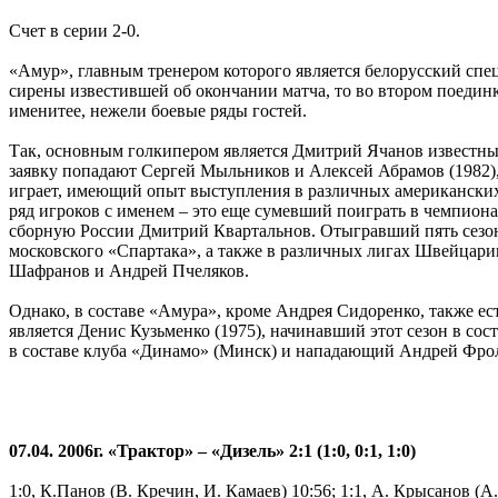
Счет в серии 2-0.
«Амур», главным тренером которого является белорусский спе
сирены известившей об окончании матча, то во втором поединк
именитее, нежели боевые ряды гостей.
Так, основным голкипером является Дмитрий Ячанов известны
заявку попадают Сергей Мыльников и Алексей Абрамов (1982)
играет, имеющий опыт выступления в различных американских
ряд игроков с именем – это еще сумевший поиграть в чемпио
сборную России Дмитрий Квартальнов. Отыгравший пять сезон
московского «Спартака», а также в различных лигах Швейцар
Шафранов и Андрей Пчеляков.
Однако, в составе «Амура», кроме Андрея Сидоренко, также е
является Денис Кузьменко (1975), начинавший этот сезон в со
в составе клуба «Динамо» (Минск) и нападающий Андрей Фролк
07.04. 2006г. «Трактор» – «Дизель» 2:1 (1:0, 0:1, 1:0)
1:0, К.Панов (В. Кречин, И. Камаев) 10:56; 1:1, А. Крысанов (А.