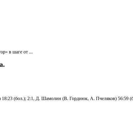
р» в шаге от ...
а.
18:23 (бол.); 2:1, Д. Шамолин (В. Гордиюк, А. Пчеляков) 56:59 (б