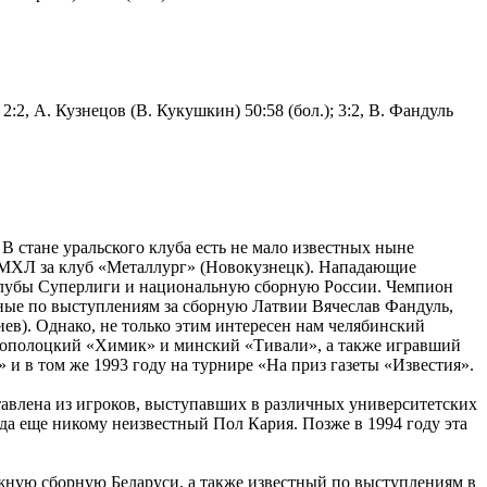
; 2:2, А. Кузнецов (В. Кукушкин) 50:58 (бол.); 3:2, В. Фандуль
В стане уральского клуба есть не мало известных ныне
 МХЛ за клуб «Металлург» (Новокузнецк). Нападающие
клубы Суперлиги и национальную сборную России. Чемпион
тные по выступлениям за сборную Латвии Вячеслав Фандуль,
ев). Однако, не только этим интересен нам челябинский
новополоцкий «Химик» и минский «Тивали», а также игравший
и в том же 1993 году на турнире «На приз газеты «Известия».
тавлена из игроков, выступавших в различных университетских
гда еще никому неизвестный Пол Кария. Позже в 1994 году эта
ежную сборную Беларуси, а также известный по выступлениям в