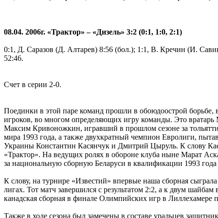
08.04. 2006г. «Трактор» – «Дизель» 3:2 (0:1, 1:0, 2:1)
0:1, Д. Саразов (Д. Алтарев) 8:56 (бол.); 1:1, В. Кречин (И. Сав
52:46.
Счет в серии 2-0.
Поединки в этой паре команд прошли в обоюдоострой борьбе, в
игроков, во многом определяющих игру команды. Это вратарь
Максим Кривоножкин, игравший в прошлом сезоне за тольятт
мира 1993 года, а также двухкратный чемпион Евролиги, пыта
Украины Константин Касянчук и Дмитрий Цыруль. К слову Касян
«Трактор». На ведущих ролях в обороне клуба ныне Марат Аск
за национальную сборную Беларуси в квалификации 1993 года в
К слову, на турнире «Известий» впервые наша сборная сыграл
лигах. Тот матч завершился с результатом 2:2, а к двум шайб
канадская сборная в финале Олимпийских игр в Лиллехамере п
Также в ходе сезона был замечены в составе уральцев защитни