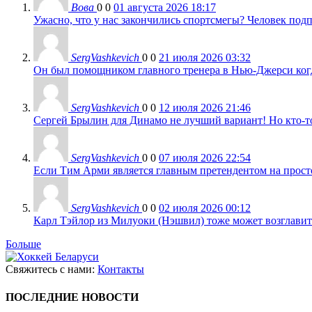
Вова
0
0
01 августа 2026 18:17
Ужасно, что у нас закончились спортсмегы? Человек подп
SergVashkevich
0
0
21 июля 2026 03:32
Он был помощником главного тренера в Нью-Джерси когда
SergVashkevich
0
0
12 июля 2026 21:46
Сергей Брылин для Динамо не лучший вариант! Но кто-то 
SergVashkevich
0
0
07 июля 2026 22:54
Если Тим Арми является главным претендентом на просто 
SergVashkevich
0
0
02 июля 2026 00:12
Карл Тэйлор из Милуоки (Нэшвил) тоже может возглавить
Больше
Свяжитесь с нами:
Контакты
ПОСЛЕДНИЕ НОВОСТИ