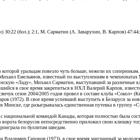
ин) 30:22 (бол.); 2:1, М. Сарматин (А. Заварухин, В. Карпов) 47:44
 которой уральцам повезло чуть больше, нежели их соперникам. 
 Михаил Емельянов, известный по выступлениям в чемпионатах
инскую «Ладу», Михаил Сарматин, выступавший за различные 
вшийся в свое время закрепиться в НХЛ Валерий Карпов, извес
чук сезон 2004/2005 годов провел в составе клуба «Сокол» (Ки
аров (1972). В свое время успевший выступить в Беларуси за 
 Минске, где разыгрывалась единственная путевка в группу «С» 
а с национальной командой Канады, которая полностью была сос
ам в ворота белорусов непосредственно приложил свою клюшку то
роиграла по буллитам шведам.
ки Владимир Гапонов (1973), в свое время заигранный за молод