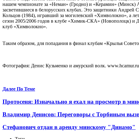
нашем чемпионате за «Неман» (Гродно) и «Керамин» (Минск) А
засветившиеся в белорусских клубах. Это защитники Андрей Со
Кольцов (1984), игравший за могилевский «Химволокно», а л
сезон 2005/2006 годов в клубе «Химик-СКА» (Новополоцк) и Д
клуб «Химволокно».
Таким образом, для попадания в финал клубам «Крылья Совето
Фотография: Денис Кузьменко и амурский волк. www.hcamur.ru
Далее По Теме
Протосеня: Изначально я ехал на просмотр в ми
Владимир Денисов: Переговоры с Торбиным вызв
Стефанович отдан в аренду минскому "Динамо"
Теги