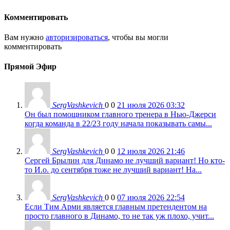
Комментировать
Вам нужно
авторизироваться
, чтобы вы могли
комментировать
Прямой Эфир
SergVashkevich
0
0
21 июля 2026 03:32
Он был помощником главного тренера в Нью-Джерси
когда команда в 22/23 году начала показывать самы...
SergVashkevich
0
0
12 июля 2026 21:46
Сергей Брылин для Динамо не лучший вариант! Но кто-
то И.о. до сентября тоже не лучший вариант! На...
SergVashkevich
0
0
07 июля 2026 22:54
Если Тим Арми является главным претендентом на
просто главного в Динамо, то не так уж плохо, учит...