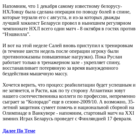
Напомним, что 1 декабря самому известному белорусу-
НХЛовцу была сделана операция по поводу болей в спине,
которые терзали его с августа, и из-за которых дважды
лучший хоккеист Беларуси провел в нынешнем регулярном
чемпионате НХЛ всего один матч - 8 октября в гостях против
“Нэшвилла”.
И вот на этой неделе Салей вновь приступил к тренировкам
(в течение шести недель после операции игроку были
противопоказаны повышенные нагрузки). Пока Руслан
работает только в тренажерном зале - укрепляет спину,
восстанавливает потерянную за время вынужденного
бездействия мышечную массу.
Хочется верить, что процесс реабилитации будет успешным и
не затянется, и Расти, как по ту сторону Атлантики зовут
нашего соотечественника коллеги по профессии, непременно
сыграет за “Колорадо” еще в сезоне-2009/10. А возможно, 35-
летний защитник сумеет помочь и национальной сборной на
Олимпиаде в Ванкувере - напомним, стартовый матч на XXI
зимних Играх Беларусь проведет с Финляндией 17 февраля.
Далее По Теме