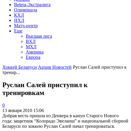
Betera-Экстралига
Олимпиада
КХЛ
НХЛ
Матч-центр
Еще
Высшая лига
ВХЛ
МХЛ
Америка
Европа
Хоккей Беларуси
Архив Новостей
Руслан Салей приступил к
тренир...
Руслан Салей приступил к
тренировкам
0
13 января 2010 15:06
Добрая весть пришла из Денвера в канун Старого Нового
года: защитник “Колорадо Эвеланш” и национальной сборной
Беларуси по хоккею Руслан Салей начал тренироваться.