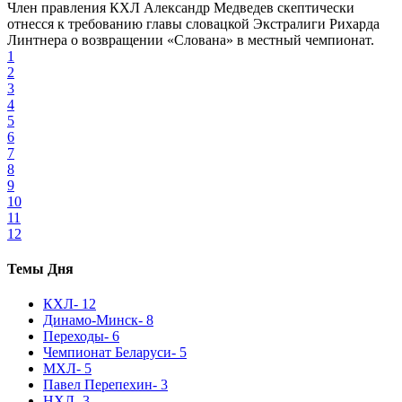
Член правления КХЛ Александр Медведев скептически
отнесся к требованию главы словацкой Экстралиги Рихарда
Линтнера о возвращении «Слована» в местный чемпионат.
1
2
3
4
5
6
7
8
9
10
11
12
Темы Дня
КХЛ
- 12
Динамо-Минск
- 8
Переходы
- 6
Чемпионат Беларуси
- 5
МХЛ
- 5
Павел Перепехин
- 3
НХЛ
- 3