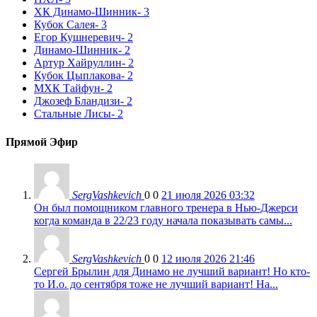
ХК Динамо-Шинник
- 3
Кубок Салея
- 3
Егор Кушнеревич
- 2
Динамо-Шинник
- 2
Артур Хайруллин
- 2
Кубок Цыплакова
- 2
МХК Тайфун
- 2
Джозеф Бландизи
- 2
Стальные Лисы
- 2
Прямой Эфир
SergVashkevich
0
0
21 июля 2026 03:32
Он был помощником главного тренера в Нью-Джерси
когда команда в 22/23 году начала показывать самы...
SergVashkevich
0
0
12 июля 2026 21:46
Сергей Брылин для Динамо не лучший вариант! Но кто-
то И.о. до сентября тоже не лучший вариант! На...