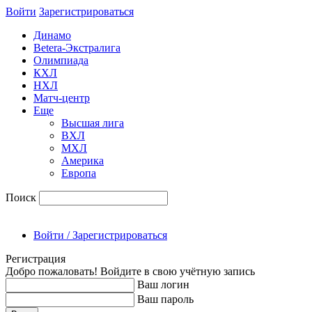
Войти
Зарегиcтрироваться
Динамо
Betera-Экстралига
Олимпиада
КХЛ
НХЛ
Матч-центр
Еще
Высшая лига
ВХЛ
МХЛ
Америка
Европа
Поиск
Войти / Зарегистрироваться
Регистрация
Добро пожаловать! Войдите в свою учётную запись
Ваш логин
Ваш пароль