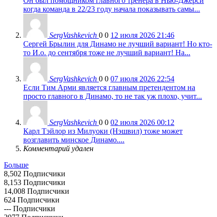
Он был помощником главного тренера в Нью-Джерси
когда команда в 22/23 году начала показывать самы...
SergVashkevich
0
0
12 июля 2026 21:46
Сергей Брылин для Динамо не лучший вариант! Но кто-
то И.о. до сентября тоже не лучший вариант! На...
SergVashkevich
0
0
07 июля 2026 22:54
Если Тим Арми является главным претендентом на
просто главного в Динамо, то не так уж плохо, учит...
SergVashkevich
0
0
02 июля 2026 00:12
Карл Тэйлор из Милуоки (Нэшвил) тоже может
возглавить минское Динамо....
Комментарий удален
Больше
8,502
Подписчики
8,153
Подписчики
14,008
Подписчики
624
Подписчики
---
Подписчики