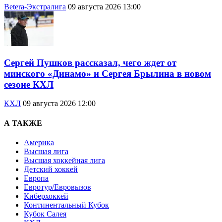
Betera-Экстралига
09 августа 2026 13:00
Сергей Пушков рассказал, чего ждет от
минского «Динамо» и Сергея Брылина в новом
сезоне КХЛ
КХЛ
09 августа 2026 12:00
А ТАКЖЕ
Америка
Высшая лига
Высшая хоккейная лига
Детский хоккей
Европа
Евротур/Евровызов
Киберхоккей
Континентальный Кубок
Кубок Салея