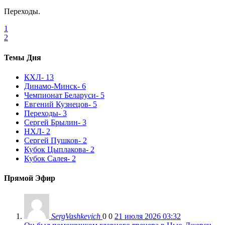
Переходы.
1
2
Темы Дня
КХЛ
- 13
Динамо-Минск
- 6
Чемпионат Беларуси
- 5
Евгений Кузнецов
- 5
Переходы
- 3
Сергей Брылин
- 3
НХЛ
- 2
Сергей Пушков
- 2
Кубок Цыплакова
- 2
Кубок Салея
- 2
Прямой Эфир
SergVashkevich
0
0
21 июля 2026 03:32