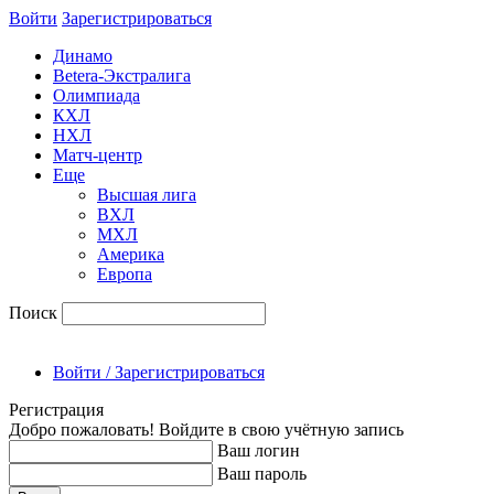
Войти
Зарегиcтрироваться
Динамо
Betera-Экстралига
Олимпиада
КХЛ
НХЛ
Матч-центр
Еще
Высшая лига
ВХЛ
МХЛ
Америка
Европа
Поиск
Войти / Зарегистрироваться
Регистрация
Добро пожаловать! Войдите в свою учётную запись
Ваш логин
Ваш пароль