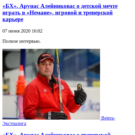
«БХ». Арунас Алейниковас о детской мечте
играть в «Немане», игровой и тренерской
карьере
07 июня 2020 16:02
Полное интервью.
Betera-
Экстралига
«БХ». Арунас Алейниковас о тренерской