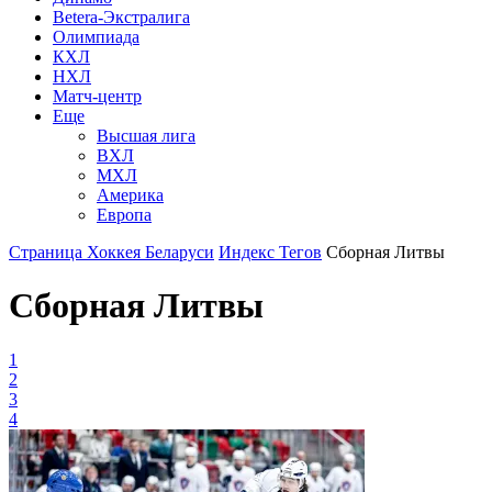
Betera-Экстралига
Олимпиада
КХЛ
НХЛ
Матч-центр
Еще
Высшая лига
ВХЛ
МХЛ
Америка
Европа
Страница Хоккея Беларуси
Индекс Тегов
Сборная Литвы
Сборная Литвы
1
2
3
4