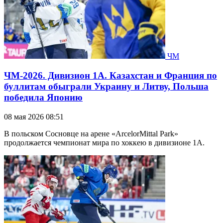
ЧМ
ЧМ-2026. Дивизион 1А. Казахстан и Франция по
буллитам обыграли Украину и Литву, Польша
победила Японию
08 мая 2026 08:51
В польском Сосновце на арене «ArcelorMittal Park»
продолжается чемпионат мира по хоккею в дивизионе 1А.