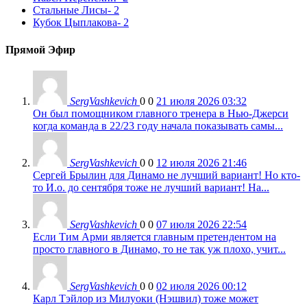
Стальные Лисы
- 2
Кубок Цыплакова
- 2
Прямой Эфир
SergVashkevich
0
0
21 июля 2026 03:32
Он был помощником главного тренера в Нью-Джерси
когда команда в 22/23 году начала показывать самы...
SergVashkevich
0
0
12 июля 2026 21:46
Сергей Брылин для Динамо не лучший вариант! Но кто-
то И.о. до сентября тоже не лучший вариант! На...
SergVashkevich
0
0
07 июля 2026 22:54
Если Тим Арми является главным претендентом на
просто главного в Динамо, то не так уж плохо, учит...
SergVashkevich
0
0
02 июля 2026 00:12
Карл Тэйлор из Милуоки (Нэшвил) тоже может